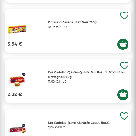
Brossard Savane Max Barr 210g
16,86 €/KILO
3.54 €
Ker Cadelac Quatre-Quarts Pur Beurre Produit en
Bretagne 200g
11,60 €/KILO
2.32 €
Ker Cadelac Barre Marbrée Cacao 500G
7,66 €/KILO