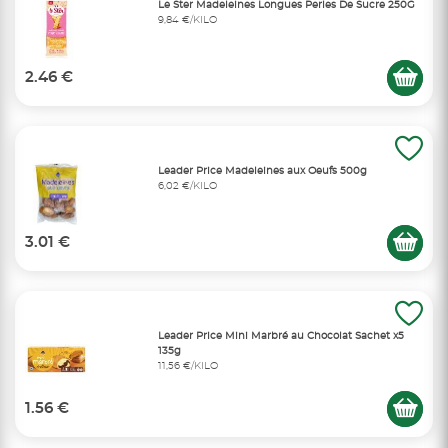
Le Ster Madeleines Longues Perles De Sucre 250G
9,84 €/KILO
2.46 €
Leader Price Madeleines aux Oeufs 500g
6,02 €/KILO
3.01 €
Leader Price Mini Marbré au Chocolat Sachet x5
135g
11,56 €/KILO
1.56 €