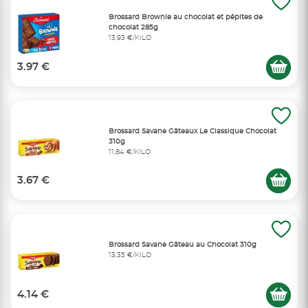
Brossard Brownie au chocolat et pépites de
chocolat 285g
13,93 €/KILO
3.97 €
Brossard Savane Gâteaux Le Classique Chocolat
310g
11,84 €/KILO
3.67 €
Brossard Savane Gâteau au Chocolat 310g
13,35 €/KILO
4.14 €