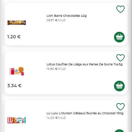
Lion Barre Chocolatée 42g
28,57 €/KILO
1.20 €
Lotus Gaufres De Liège Aux Perles De Sucre 7x45g
10,60 €/KILO
3.34 €
Lu Lulu L'Ourson Gâteaux fourrés au Chocolat 150g
14,00 €/KILO