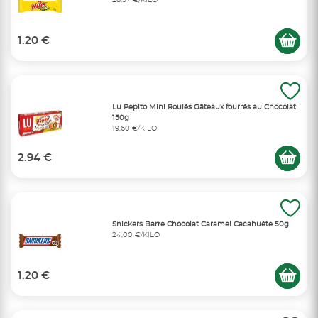
28,57 €/KILO
1.20 €
Lu Pepito Mini Roulés Gâteaux fourrés au Chocolat
150g
19,60 €/KILO
2.94 €
Snickers Barre Chocolat Caramel Cacahuète 50g
24,00 €/KILO
1.20 €