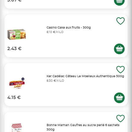
3.07 €
Casino Cake aux fruits - 300g
8,10 €/KILO
2.43 €
Ker Cadélac Gâteau Le Moelleux Authentique 500g
8,30 €/KILO
4.15 €
Bonne Maman Gaufres au sucre perlé 6 sachets
300g