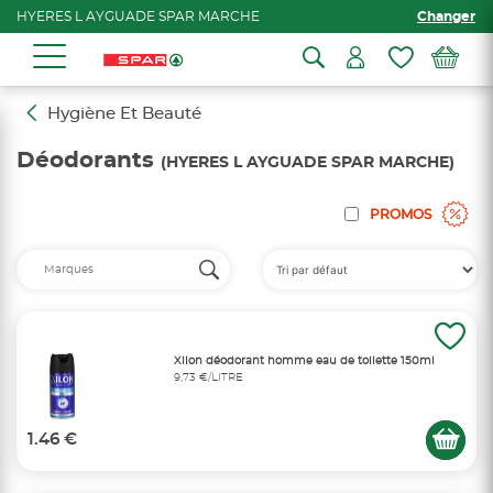
HYERES L AYGUADE SPAR MARCHE
Changer
Hygiène Et Beauté
Déodorants
(HYERES L AYGUADE SPAR MARCHE)
PROMOS
Xilon déodorant homme eau de toilette 150ml
9,73 €/LITRE
1.46 €