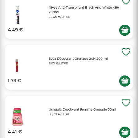
Nivea Anti-Transpirant Black And White 48H
200ml
22,45 €/LITRE
4.49 €
Sooa Déodorant Grenade 24H 200 ml
8,65 €/LITRE
1.73 €
Ushuaia Déodorant Femme Grenade 50ml
88,20 €/LITRE
4.41 €