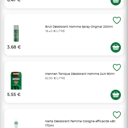
6.47 €
Brut Déodorant Homme Spray Original 200ml
18,40 €/LITRE
3.68 €
Mennen Tonique Déodorant Homme 24H 60ml
92,50 €/LITRE
5.55 €
Narta Déodorant Femme Cologne efficacité 48h
170ml