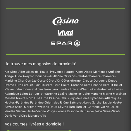
Je trouve mes magasins de proximité
Ain
Aisne
Allier
Alpes-de-Haute-Provence
Hautes-Alpes
Alpes-Maritimes
Ardèche
Ariège
Aude
Aveyron
Bouches-du-Rhône
Calvados
Cantal
Charente
Charente-
Maritime
Cher
Corrèze
Corse
Côte-d'Or
Côtes-d'Armor
Creuse
Dordogne
Doubs
Drôme
Eure
Eure-et-Loir
Finistère
Gard
Haute-Garonne
Gers
Gironde
Hérault
Ille-et-
Vilaine
Indre
Indre-et-Loire
Isère
Jura
Landes
Loir-et-Cher
Loire
Haute-Loire
Loire-
Atlantique
Loiret
Lot
Lot-et-Garonne
Lozère
Maine-et-Loire
Manche
Marne
Morbihan
Moselle
Nièvre
Nord
Oise
Orne
Pas-de-Calais
Puy-de-Dôme
Pyrénées-Atlantiques
Hautes-Pyrénées
Pyrénées-Orientales
Rhône
Saône-et-Loire
Sarthe
Savoie
Haute-
Savoie
Seine-Maritime
Yvelines
Deux-Sèvres
Tarn
Tarn-et-Garonne
Var
Vaucluse
Vendée
Vienne
Haute-Vienne
Vosges
Yonne
Essonne
Hauts-de-Seine
Seine-Saint-
Denis
Val-d'Oise
Monaco-Ville
Vos courses livrées à domicile !