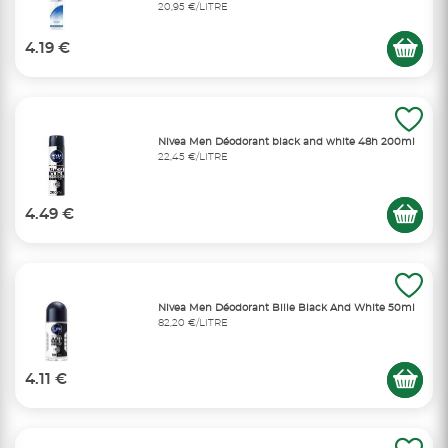
20,95 €/LITRE
4.19 €
Nivea Men Déodorant black and white 48h 200ml
22,45 €/LITRE
4.49 €
Nivea Men Déodorant Bille Black And White 50ml
82,20 €/LITRE
4.11 €