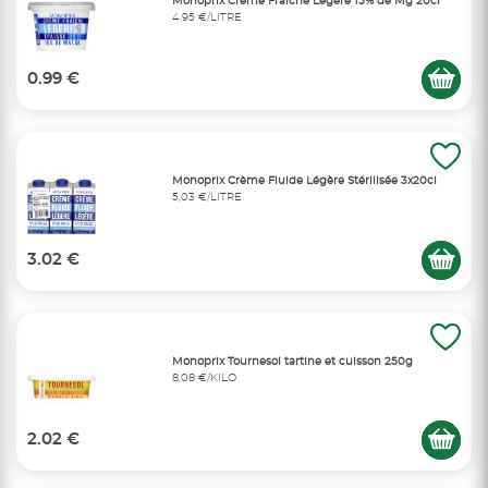
Monoprix Crème Fraîche Légère 15% de Mg 20cl
4,95 €/LITRE
0.99 €
Monoprix Crème Fluide Légère Stérilisée 3x20cl
5,03 €/LITRE
3.02 €
Monoprix Tournesol tartine et cuisson 250g
8,08 €/KILO
2.02 €