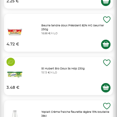
2.25 €
Beurre tendre doux Président 82% MG beurrier
250g
18,88 €/KILO
4.72 €
St Hubert Bio Doux Ss Hdp 230g
15,13 €/KILO
3.48 €
Yoplait Crème fraiche fleurette légère 15% bouteille
38cl