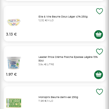
Elle & Vire Beurre Doux Léger 41% 250g
12,52 €/KILO
3.13 €
Leader Price Crème Fraiche Epaisse Légère 15%
50cl
3,94 €/LITRE
1.97 €
Monoprix Beurre demi-sel 250g
11,96 €/KILO