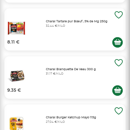
Charal Tartare pur Bœuf , 5% de Mg 250g
32,44 €/KILO
8.11 €
Charal Blanquette De Veau 300 g
31,17 €/KILO
9.35 €
Charal Burger Ketchup Mayo 115g
27,04 €/KILO