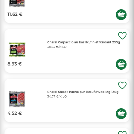
11.62 €
Charal Carpaccio au basilic, fin et fondant 230g
38,83 €/KILO
8.93 €
Charal Steack haché pur Bœuf 5% de Mg 130g
34,77 €/KILO
4.52 €