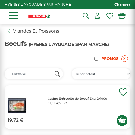
HYERES L AYGUADE SPAR MARCHE
Changer
Viandes Et Poissons
Boeufs
(HYERES L AYGUADE SPAR MARCHE)
PROMOS
Casino Entrecôte de Boeuf Env. 2x190g
41,08 €/KILO
19.72 €