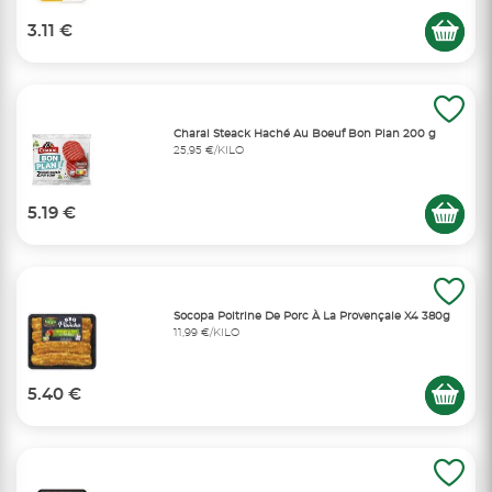
3.11 €
Charal Steack Haché Au Boeuf Bon Plan 200 g
25,95 €/KILO
5.19 €
Socopa Poitrine De Porc À La Provençale X4 380g
11,99 €/KILO
5.40 €