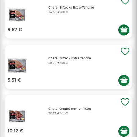
Charal Biftecks Extra-Tendres
34,55 €/KILO
9.67 €
Charal Bifteck Extra Tendre
36,70 €/KILO
5.51 €
Charal Onglet environ 140g
56,23 €/KILO
10.12 €