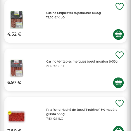
Casino Chipolatas supérieures 6x55g
13,70 €/KILO
4.52 €
Casino Véritables merguez bœuf mouton 6x55g
21,12 €/KILO
6.97 €
Prix Rond Haché de Bœuf Protéiné 15% matière
grasse 500g
7,80 €/KILO