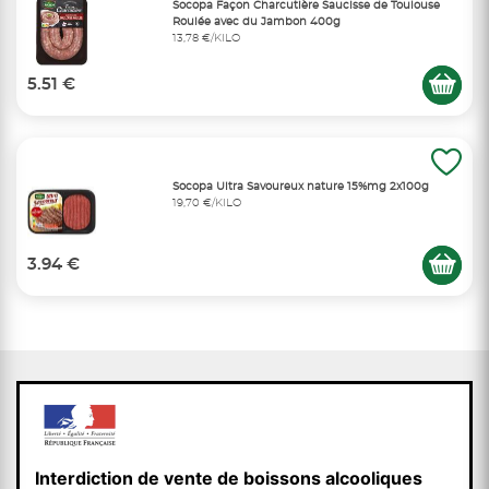
Socopa Façon Charcutière Saucisse de Toulouse
Roulée avec du Jambon 400g
13,78 €/KILO
5.51 €
Socopa Ultra Savoureux nature 15%mg 2x100g
19,70 €/KILO
3.94 €
Interdiction de vente de boissons alcooliques