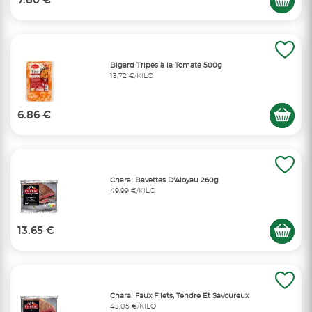
7.80 €
Bigard Tripes à la Tomate 500g
13,72 €/KILO
6.86 €
Charal Bavettes D'Aloyau 260g
49,99 €/KILO
13.65 €
Charal Faux Filets, Tendre Et Savoureux
43,05 €/KILO