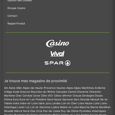
Gestion des cookies
Groupe Casino
Contact
Rappel Produit
Je trouve mes magasins de proximité
Ain
Aisne
Allier
Alpes-de-Haute-Provence
Hautes-Alpes
Alpes-Maritimes
Ardèche
Ariège
Aude
Aveyron
Bouches-du-Rhône
Calvados
Cantal
Charente
Charente-
Maritime
Cher
Corrèze
Corse
Côte-d'Or
Côtes-d'Armor
Creuse
Dordogne
Doubs
Drôme
Eure
Eure-et-Loir
Finistère
Gard
Haute-Garonne
Gers
Gironde
Hérault
Ille-et-
Vilaine
Indre
Indre-et-Loire
Isère
Jura
Landes
Loir-et-Cher
Loire
Haute-Loire
Loire-
Atlantique
Loiret
Lot
Lot-et-Garonne
Lozère
Maine-et-Loire
Manche
Marne
Morbihan
Moselle
Nièvre
Nord
Oise
Orne
Pas-de-Calais
Puy-de-Dôme
Pyrénées-Atlantiques
Hautes-Pyrénées
Pyrénées-Orientales
Rhône
Saône-et-Loire
Sarthe
Savoie
Haute-