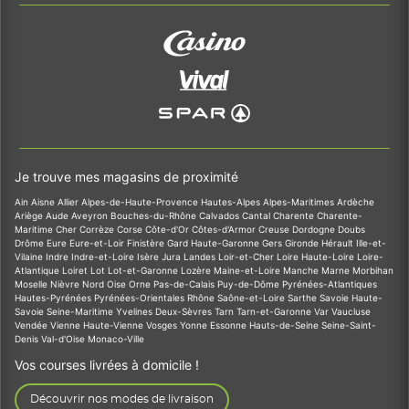
Je trouve mes magasins de proximité
Ain
Aisne
Allier
Alpes-de-Haute-Provence
Hautes-Alpes
Alpes-Maritimes
Ardèche
Ariège
Aude
Aveyron
Bouches-du-Rhône
Calvados
Cantal
Charente
Charente-
Maritime
Cher
Corrèze
Corse
Côte-d'Or
Côtes-d'Armor
Creuse
Dordogne
Doubs
Drôme
Eure
Eure-et-Loir
Finistère
Gard
Haute-Garonne
Gers
Gironde
Hérault
Ille-et-
Vilaine
Indre
Indre-et-Loire
Isère
Jura
Landes
Loir-et-Cher
Loire
Haute-Loire
Loire-
Atlantique
Loiret
Lot
Lot-et-Garonne
Lozère
Maine-et-Loire
Manche
Marne
Morbihan
Moselle
Nièvre
Nord
Oise
Orne
Pas-de-Calais
Puy-de-Dôme
Pyrénées-Atlantiques
Hautes-Pyrénées
Pyrénées-Orientales
Rhône
Saône-et-Loire
Sarthe
Savoie
Haute-
Savoie
Seine-Maritime
Yvelines
Deux-Sèvres
Tarn
Tarn-et-Garonne
Var
Vaucluse
Vendée
Vienne
Haute-Vienne
Vosges
Yonne
Essonne
Hauts-de-Seine
Seine-Saint-
Denis
Val-d'Oise
Monaco-Ville
Vos courses livrées à domicile !
Découvrir nos modes de livraison