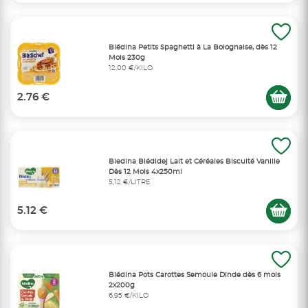
Blédina Petits Spaghetti à La Bolognaise, dès 12
Mois 230g
12,00 €/KILO
2.76 €
Bledina Blédidej Lait et Céréales Biscuité Vanille
Dès 12 Mois 4x250ml
5,12 €/LITRE
5.12 €
Blédina Pots Carottes Semoule Dinde dès 6 mois
2x200g
6,95 €/KILO