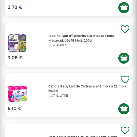
2.78 €
Blédina Duo d'Épinards, Carottes et Petits
Macaroni, dès 18 Mois, 250g
12,32 €/KILO
3.08 €
Candia Baby Lait de Croissance 12 mois à 23 mois
6x25cl
4,07 €/LITRE
6.10 €