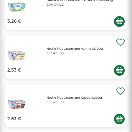
Nestlé P'Tit Brassé Nature Dès 6 Mois 4x90g
9,06 €/KILO
3.26 €
Nestle P'tit Gourmand Vanille 4x100g
6,33 €/KILO
2.53 €
Nestle P'tit Gourmand Cacao 4x100g
6,33 €/KILO
2.53 €