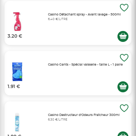
Casino Détachant spray - Avant lavage - 500ml
6,40 €/LITRE
3.20 €
Casino Gants - Spécial vaisselle - taille L - 1 paire
1.91 €
Casino Destructeur d'Odeurs Fraîcheur 300ml
6,30 €/LITRE