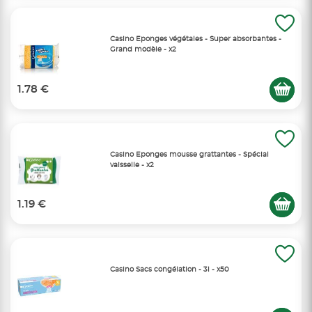
Casino Eponges végétales - Super absorbantes -
Grand modèle - x2
1.78 €
Casino Eponges mousse grattantes - Spécial
vaisselle - x2
1.19 €
Casino Sacs congélation - 3l - x50