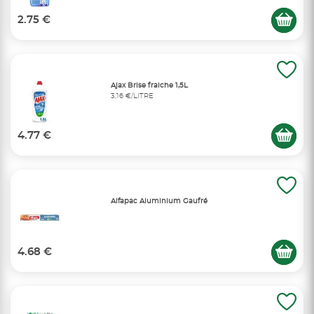
2.75 €
Ajax Brise fraiche 1,5L
3,16 €/LITRE
4.77 €
Alfapac Aluminium Gaufré
4.68 €