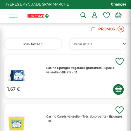
HYERES L AYGUADE SPAR MARCHE
Changer
PROMOS
Sous-famille
Casino Eponges végétales grattantes - Spécial
vaisselle délicate - x2
1.67 €
Casino Carrés vaisselle - Très absorbants - Eponges
- x5