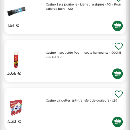
Casino Sacs poubelle - Liens classiques - 10l - Pour
salle de bain - x20
1.51 €
Casino Insecticide Pour Insects Rampants - 400Ml
9,15 €/LITRE
3.66 €
Casino Lingettes anti-transfert de couleurs - x24
4.33 €