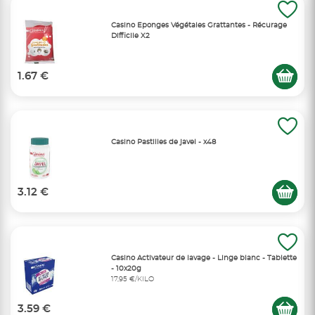
Casino Eponges Végétales Grattantes - Récurage
Difficile X2
1.67 €
Casino Pastilles de javel - x48
3.12 €
Casino Activateur de lavage - Linge blanc - Tablette
- 10x20g
17,95 €/KILO
3.59 €