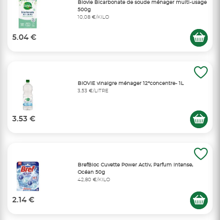
Biovie Bicarbonate de soude ménager multi-usage
500g
10,08 €/KILO
5.04 €
BIOVIE vinaigre ménager 12°concentre- 1L
3,53 €/LITRE
3.53 €
BrefBloc Cuvette Power Activ, Parfum Intense,
Océan 50g
42,80 €/KILO
2.14 €