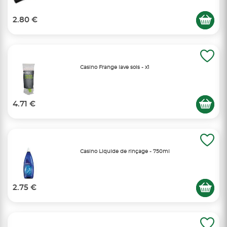
2.80 €
Casino Frange lave sols - x1
4.71 €
Casino Liquide de rinçage - 750ml
2.75 €