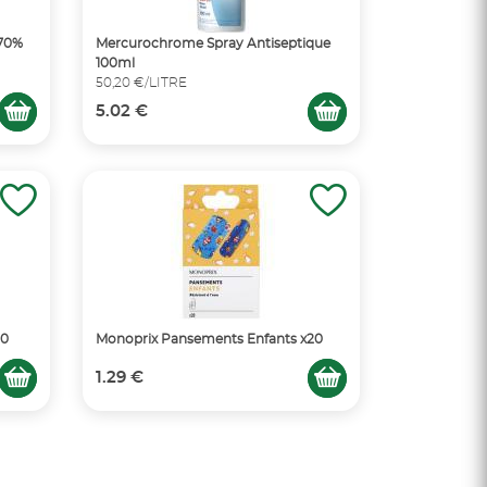
 70%
Mercurochrome Spray Antiseptique
100ml
50,20 €/LITRE
5.02 €
20
Monoprix Pansements Enfants x20
1.29 €