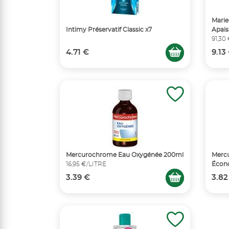
Marie
Intimy Préservatif Classic x7
Apais
91,30
4.71 €
9.13
Mercurochrome Eau Oxygénée 200ml
Merc
16,95 €/LITRE
Écono
3.39 €
3.82