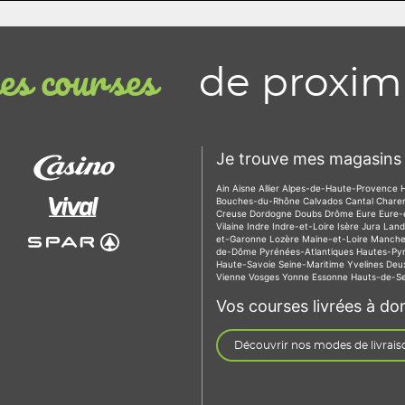
de proxim
s courses
Je trouve mes magasins 
Ain
Aisne
Allier
Alpes-de-Haute-Provence
Bouches-du-Rhône
Calvados
Cantal
Chare
Creuse
Dordogne
Doubs
Drôme
Eure
Eure-
Vilaine
Indre
Indre-et-Loire
Isère
Jura
Lan
et-Garonne
Lozère
Maine-et-Loire
Manch
de-Dôme
Pyrénées-Atlantiques
Hautes-Py
Haute-Savoie
Seine-Maritime
Yvelines
Deu
Vienne
Vosges
Yonne
Essonne
Hauts-de-S
Vos courses livrées à dom
Découvrir nos modes de livrais