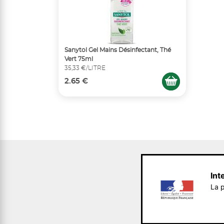
Sanytol Gel Mains Désinfectant, Thé
Vert 75ml
35,33 €/LITRE
2.65 €
Int
La p