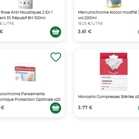
 Rose Anti Moustiques 2 En 1
Mercurochrome Alcool modifié
ant Et Répulsif 8H 100ml
vol 200ml
 €/LITRE
18,05 €/LITRE
 €
3.61 €
urochrome Pansements
Monoprix Compresses Stériles x
mique Protection Optimale x20
 €
3.77 €