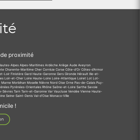
ité
de proximité
Hautes-Alpes
Alpes-Maritimes
Ardèche
Ariège
Aude
Aveyron
nte
Charente-Maritime
Cher
Corrèze
Corse
Côte-d'Or
Côtes-d'Armor
et-Loir
Finistère
Gard
Haute-Garonne
Gers
Gironde
Hérault
Ille-et-
des
Loir-et-Cher
Loire
Haute-Loire
Loire-Atlantique
Loiret
Lot
Lot-
e
Marne
Morbihan
Moselle
Nièvre
Nord
Oise
Orne
Pas-de-Calais
Puy-
rénées
Pyrénées-Orientales
Rhône
Saône-et-Loire
Sarthe
Savoie
x-Sèvres
Tarn
Tarn-et-Garonne
Var
Vaucluse
Vendée
Vienne
Haute-
eine
Seine-Saint-Denis
Val-d'Oise
Monaco-Ville
icile !
on