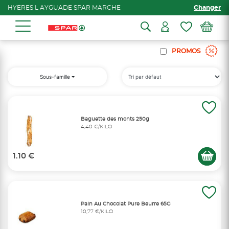
HYERES L AYGUADE SPAR MARCHE
Changer
PROMOS
Sous-famille
Baguette des monts 250g
4,40 €/KILO
1.10 €
Pain Au Chocolat Pure Beurre 65G
10,77 €/KILO