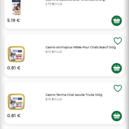
2,73 €/KILO
5.19 €
Casino Animaplus Pâtée Pour Chats Bœuf 100g
8,10 €/KILO
0.81 €
Casino Terrine Chat Adulte Truite 100g
8,10 €/KILO
0.81 €