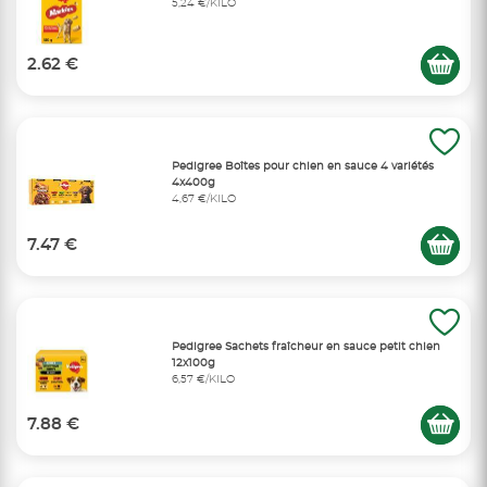
5,24 €/KILO
2.62 €
Pedigree Boîtes pour chien en sauce 4 variétés
4x400g
4,67 €/KILO
7.47 €
Pedigree Sachets fraîcheur en sauce petit chien
12x100g
6,57 €/KILO
7.88 €