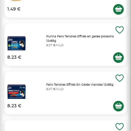
1.49 €
Purina Felix Tendres Effilés en gelée poissons
12x85g
8,07 €/KILO
8.23 €
Felix Tendres Effilés En Gelée Viandes 12x85g
8,07 €/KILO
8.23 €