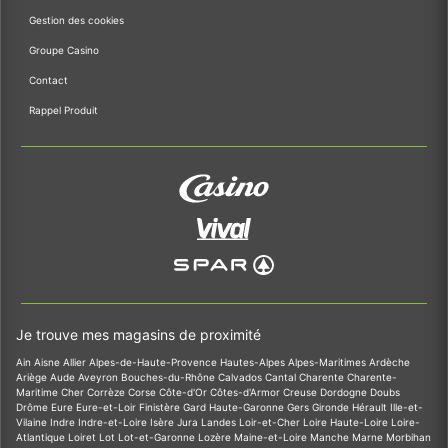
Gestion des cookies
Groupe Casino
Contact
Rappel Produit
Je trouve mes magasins de proximité
Ain
Aisne
Allier
Alpes-de-Haute-Provence
Hautes-Alpes
Alpes-Maritimes
Ardèche
Ariège
Aude
Aveyron
Bouches-du-Rhône
Calvados
Cantal
Charente
Charente-
Maritime
Cher
Corrèze
Corse
Côte-d'Or
Côtes-d'Armor
Creuse
Dordogne
Doubs
Drôme
Eure
Eure-et-Loir
Finistère
Gard
Haute-Garonne
Gers
Gironde
Hérault
Ille-et-
Vilaine
Indre
Indre-et-Loire
Isère
Jura
Landes
Loir-et-Cher
Loire
Haute-Loire
Loire-
Atlantique
Loiret
Lot
Lot-et-Garonne
Lozère
Maine-et-Loire
Manche
Marne
Morbihan