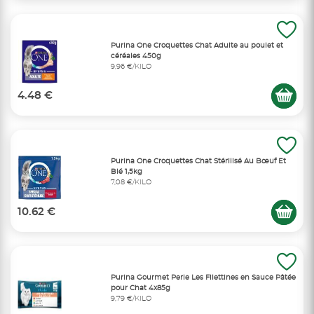
Purina One Croquettes Chat Adulte au poulet et
céréales 450g
9,96 €/KILO
4.48 €
Purina One Croquettes Chat Stérilisé Au Bœuf Et
Blé 1,5kg
7,08 €/KILO
10.62 €
Purina Gourmet Perle Les Filettines en Sauce Pâtée
pour Chat 4x85g
9,79 €/KILO