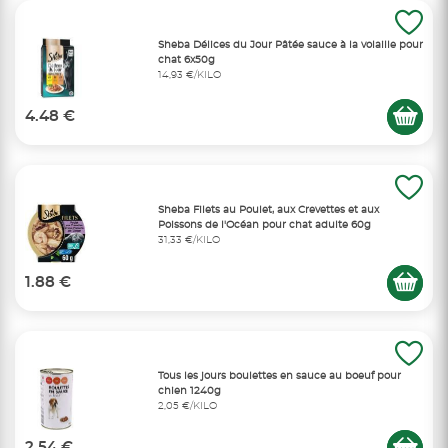
Sheba Délices du Jour Pâtée sauce à la volaille pour
chat 6x50g
14,93 €/KILO
4.48 €
Sheba Filets au Poulet, aux Crevettes et aux
Poissons de l'Océan pour chat adulte 60g
31,33 €/KILO
1.88 €
Tous les jours boulettes en sauce au boeuf pour
chien 1240g
2,05 €/KILO
2.54 €