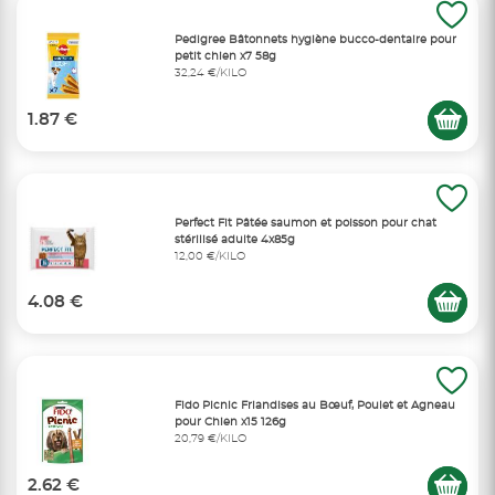
Pedigree Bâtonnets hygiène bucco-dentaire pour
petit chien x7 58g
32,24 €/KILO
1.87 €
Perfect Fit Pâtée saumon et poisson pour chat
stérilisé adulte 4x85g
12,00 €/KILO
4.08 €
Fido Picnic Friandises au Bœuf, Poulet et Agneau
pour Chien x15 126g
20,79 €/KILO
2.62 €