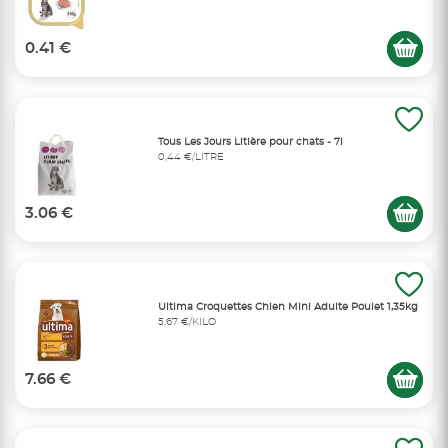
0.41 €
Tous Les Jours Litière pour chats - 7l
0,44 €/LITRE
3.06 €
Ultima Croquettes Chien Mini Adulte Poulet 1,35kg
5,67 €/KILO
7.66 €