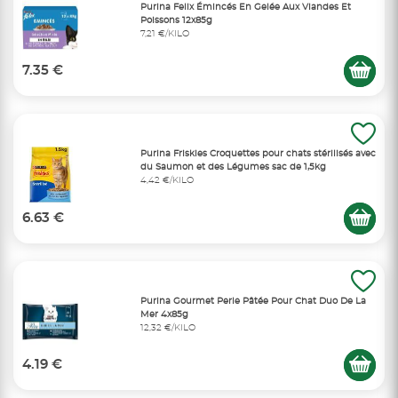
Purina Felix Émincés En Gelée Aux Viandes Et
Poissons 12x85g
7,21 €/KILO
7.35 €
Purina Friskies Croquettes pour chats stérilisés avec
du Saumon et des Légumes sac de 1,5kg
4,42 €/KILO
6.63 €
Purina Gourmet Perle Pâtée Pour Chat Duo De La
Mer 4x85g
12,32 €/KILO
4.19 €