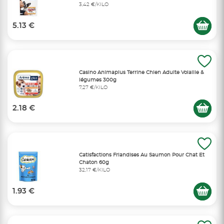
3,42 €/KILO
5.13 €
Casino Animaplus Terrine Chien Adulte Volaille &
légumes 300g
7,27 €/KILO
2.18 €
Catisfactions Friandises Au Saumon Pour Chat Et
Chaton 60g
32,17 €/KILO
1.93 €