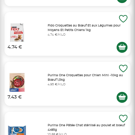
Fido Croquettes au Bœuf Et aux Légumes pour
Moyens Et Petits Chiens 1kg
4,74 €/KILO
4.74 €
Purina One Croquettes pour Chien Mini -10kg au
Bœuf 1,5kg
4,95 €/KILO
7.43 €
Purina One Pâtée Chat stérilisé au poulet et boeuf
4x85g
10,88 €/KILO