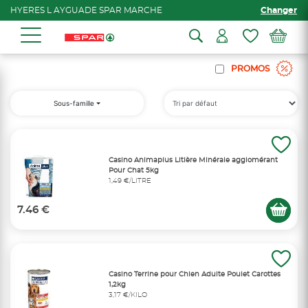
HYERES L AYGUADE SPAR MARCHE
Changer
PROMOS
Sous-famille
Casino Animaplus Litière Minérale agglomérant
Pour Chat 5kg
1,49 €/LITRE
7.46 €
Casino Terrine pour Chien Adulte Poulet Carottes
1,2kg
3,17 €/KILO