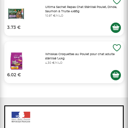
Ultima Sachet Repas Chat Stérilisé Poulet, Dinde,
Saumon & Truite 4x85g
10,97 €/KILO
3.73 €
Whiskas Croquettes au Poulet pour chat adulte
stérilisé 1,4kg
4,30 €/KILO
6.02 €