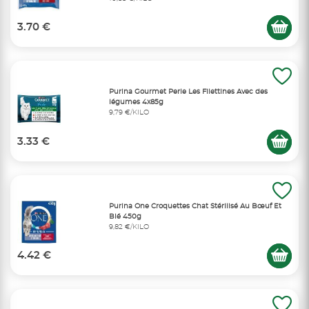
3.70 €
Purina Gourmet Perle Les Filettines Avec des
légumes 4x85g
9,79 €/KILO
3.33 €
Purina One Croquettes Chat Stérilisé Au Bœuf Et
Blé 450g
9,82 €/KILO
4.42 €