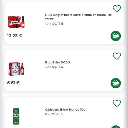
BUD King of beers Bière blonde en bouteilles
12x25cL
4,41 €/LITRE
13.23 €
Bud Bière 6x25cl
4,41 €/LITRE
6.61 €
Carlsberg Bière Blonde 50cl
5,00 €/LITRE