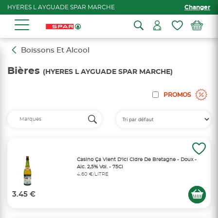
HYERES L AYGUADE SPAR MARCHE
Changer
Boissons Et Alcool
Bières
(HYERES L AYGUADE SPAR MARCHE)
PROMOS
Casino Ça Vient D'Ici Cidre De Bretagne - Doux -
Alc. 2,5% Vol. - 75Cl
4,60 €/LITRE
3.45 €