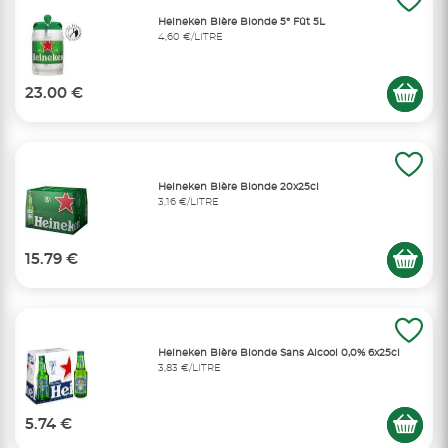
Heineken Bière Blonde 5° Fût 5L
4,60 €/LITRE
23.00 €
Heineken Bière Blonde 20x25cl
3,16 €/LITRE
15.79 €
Heineken Bière Blonde Sans Alcool 0,0% 6x25cl
3,83 €/LITRE
5.74 €