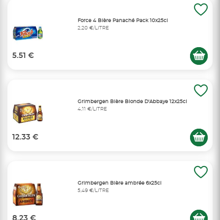
Force 4 Bière Panaché Pack 10x25cl
2,20 €/LITRE
5.51 €
Grimbergen Bière Blonde D'Abbaye 12x25cl
4,11 €/LITRE
12.33 €
Grimbergen Bière ambrée 6x25cl
5,49 €/LITRE
8.23 €