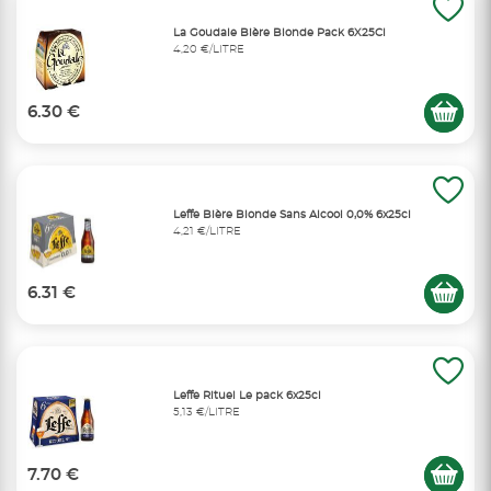
La Goudale Bière Blonde Pack 6X25Cl
4,20 €/LITRE
6.30 €
Leffe Bière Blonde Sans Alcool 0,0% 6x25cl
4,21 €/LITRE
6.31 €
Leffe Rituel Le pack 6x25cl
5,13 €/LITRE
7.70 €