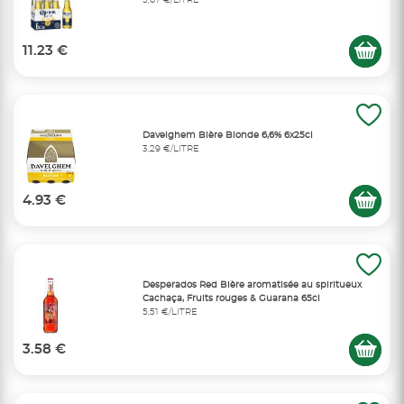
11.23 €
Davelghem Bière Blonde 6,6% 6x25cl
3,29 €/LITRE
4.93 €
Desperados Red Bière aromatisée au spiritueux
Cachaça, Fruits rouges & Guarana 65cl
5,51 €/LITRE
3.58 €