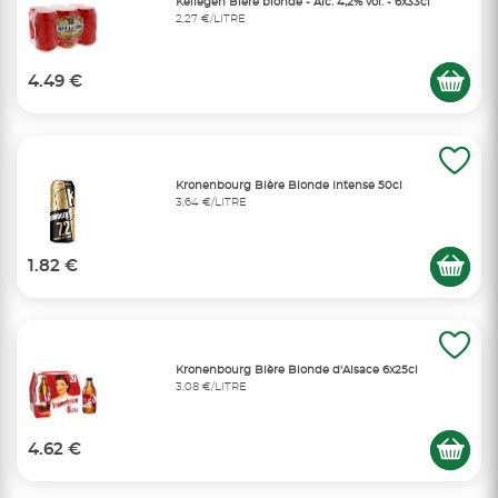
Kellegen Bière blonde - Alc. 4,2% vol. - 6x33cl
2,27 €/LITRE
4.49 €
Kronenbourg Bière Blonde Intense 50cl
3,64 €/LITRE
1.82 €
Kronenbourg Bière Blonde d'Alsace 6x25cl
3,08 €/LITRE
4.62 €