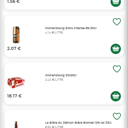
1.56 €
Kronenbourg Extra Intense 9% 50cl
4,14 €/LITRE
2.07 €
Kronenbourg 30x25cl
2,42 €/LITRE
18.17 €
La Bière du Démon Bière Blonde 12% vol 33cl
8,30 €/LITRE