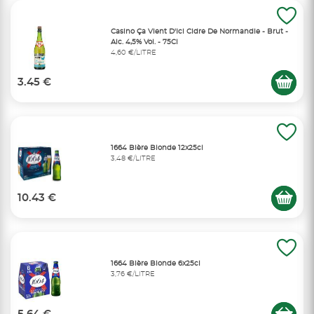
Casino Ça Vient D'Ici Cidre De Normandie - Brut -
Alc. 4,5% Vol. - 75Cl
4,60 €/LITRE
3.45 €
1664 Bière Blonde 12x25cl
3,48 €/LITRE
10.43 €
1664 Bière Blonde 6x25cl
3,76 €/LITRE