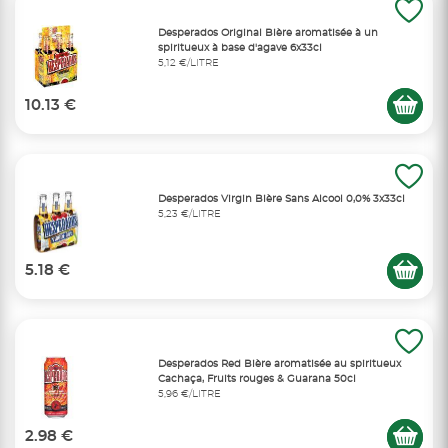
Desperados Original Bière aromatisée à un
spiritueux à base d'agave 6x33cl
5,12 €/LITRE
10.13 €
Desperados Virgin Bière Sans Alcool 0,0% 3x33cl
5,23 €/LITRE
5.18 €
Desperados Red Bière aromatisée au spiritueux
Cachaça, Fruits rouges & Guarana 50cl
5,96 €/LITRE
2.98 €