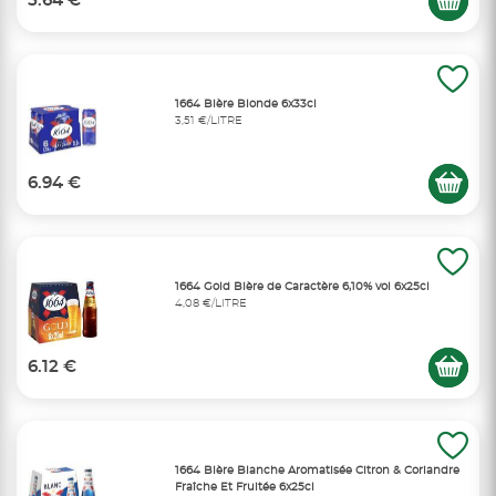
5.64 €
1664 Bière Blonde 6x33cl
3,51 €/LITRE
6.94 €
1664 Gold Bière de Caractère 6,10% vol 6x25cl
4,08 €/LITRE
6.12 €
1664 Bière Blanche Aromatisée Citron & Coriandre
Fraîche Et Fruitée 6x25cl