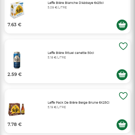
Leffe Bière Blanche D'Abbaye 6x25cl
5,09 €/LITRE
7.63 €
Leffe Bière Rituel canette 50cl
5,18 €/LITRE
2.59 €
Leffe Pack De Bière Belge Brune 6X25Cl
5,19 €/LITRE
7.78 €