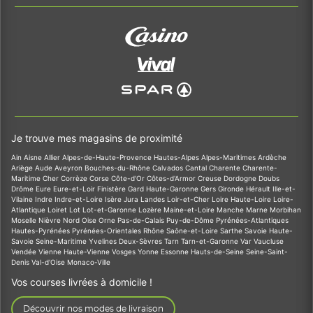
Je trouve mes magasins de proximité
Ain
Aisne
Allier
Alpes-de-Haute-Provence
Hautes-Alpes
Alpes-Maritimes
Ardèche
Ariège
Aude
Aveyron
Bouches-du-Rhône
Calvados
Cantal
Charente
Charente-
Maritime
Cher
Corrèze
Corse
Côte-d'Or
Côtes-d'Armor
Creuse
Dordogne
Doubs
Drôme
Eure
Eure-et-Loir
Finistère
Gard
Haute-Garonne
Gers
Gironde
Hérault
Ille-et-
Vilaine
Indre
Indre-et-Loire
Isère
Jura
Landes
Loir-et-Cher
Loire
Haute-Loire
Loire-
Atlantique
Loiret
Lot
Lot-et-Garonne
Lozère
Maine-et-Loire
Manche
Marne
Morbihan
Moselle
Nièvre
Nord
Oise
Orne
Pas-de-Calais
Puy-de-Dôme
Pyrénées-Atlantiques
Hautes-Pyrénées
Pyrénées-Orientales
Rhône
Saône-et-Loire
Sarthe
Savoie
Haute-
Savoie
Seine-Maritime
Yvelines
Deux-Sèvres
Tarn
Tarn-et-Garonne
Var
Vaucluse
Vendée
Vienne
Haute-Vienne
Vosges
Yonne
Essonne
Hauts-de-Seine
Seine-Saint-
Denis
Val-d'Oise
Monaco-Ville
Vos courses livrées à domicile !
Découvrir nos modes de livraison