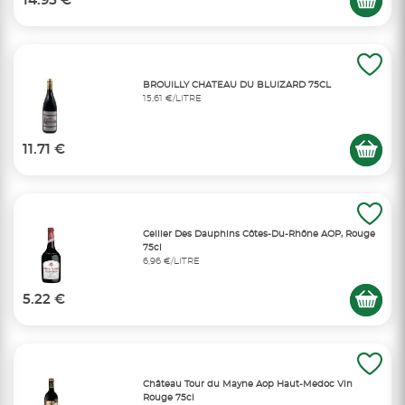
14.95 €
BROUILLY CHATEAU DU BLUIZARD 75CL
15,61 €/LITRE
11.71 €
Cellier Des Dauphins Côtes-Du-Rhône AOP, Rouge
75cl
6,96 €/LITRE
5.22 €
Château Tour du Mayne Aop Haut-Medoc Vin
Rouge 75cl