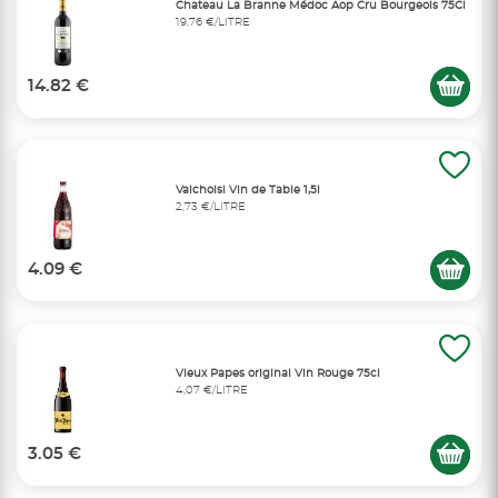
Chateau La Branne Médoc Aop Cru Bourgeois 75Cl
19,76 €/LITRE
14.82 €
Valchoisi Vin de Table 1,5l
2,73 €/LITRE
4.09 €
Vieux Papes original Vin Rouge 75cl
4,07 €/LITRE
3.05 €