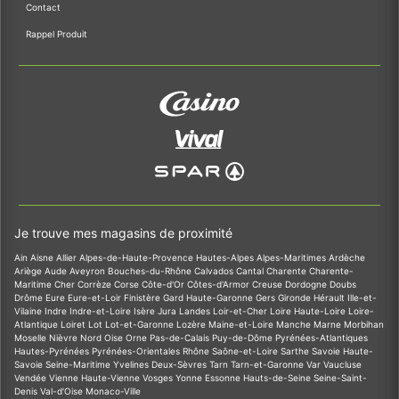
Contact
Rappel Produit
Je trouve mes magasins de proximité
Ain
Aisne
Allier
Alpes-de-Haute-Provence
Hautes-Alpes
Alpes-Maritimes
Ardèche
Ariège
Aude
Aveyron
Bouches-du-Rhône
Calvados
Cantal
Charente
Charente-
Maritime
Cher
Corrèze
Corse
Côte-d'Or
Côtes-d'Armor
Creuse
Dordogne
Doubs
Drôme
Eure
Eure-et-Loir
Finistère
Gard
Haute-Garonne
Gers
Gironde
Hérault
Ille-et-
Vilaine
Indre
Indre-et-Loire
Isère
Jura
Landes
Loir-et-Cher
Loire
Haute-Loire
Loire-
Atlantique
Loiret
Lot
Lot-et-Garonne
Lozère
Maine-et-Loire
Manche
Marne
Morbihan
Moselle
Nièvre
Nord
Oise
Orne
Pas-de-Calais
Puy-de-Dôme
Pyrénées-Atlantiques
Hautes-Pyrénées
Pyrénées-Orientales
Rhône
Saône-et-Loire
Sarthe
Savoie
Haute-
Savoie
Seine-Maritime
Yvelines
Deux-Sèvres
Tarn
Tarn-et-Garonne
Var
Vaucluse
Vendée
Vienne
Haute-Vienne
Vosges
Yonne
Essonne
Hauts-de-Seine
Seine-Saint-
Denis
Val-d'Oise
Monaco-Ville