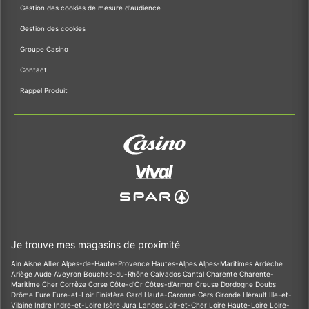
Gestion des cookies de mesure d'audience
Gestion des cookies
Groupe Casino
Contact
Rappel Produit
Je trouve mes magasins de proximité
Ain
Aisne
Allier
Alpes-de-Haute-Provence
Hautes-Alpes
Alpes-Maritimes
Ardèche
Ariège
Aude
Aveyron
Bouches-du-Rhône
Calvados
Cantal
Charente
Charente-
Maritime
Cher
Corrèze
Corse
Côte-d'Or
Côtes-d'Armor
Creuse
Dordogne
Doubs
Drôme
Eure
Eure-et-Loir
Finistère
Gard
Haute-Garonne
Gers
Gironde
Hérault
Ille-et-
Vilaine
Indre
Indre-et-Loire
Isère
Jura
Landes
Loir-et-Cher
Loire
Haute-Loire
Loire-