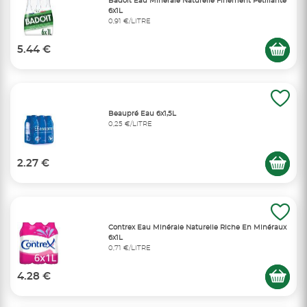
Badoit Eau Minérale Naturelle Finement Pétillante
6x1L
0,91 €/LITRE
5.44 €
Beaupré Eau 6x1,5L
0,25 €/LITRE
2.27 €
Contrex Eau Minérale Naturelle Riche En Minéraux
6x1L
0,71 €/LITRE
4.28 €