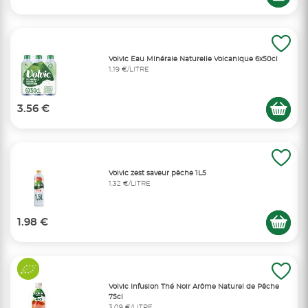
Volvic Eau Minérale Naturelle Volcanique 6x50cl
1,19 €/LITRE
3.56 €
Volvic zest saveur pèche 1L5
1,32 €/LITRE
1.98 €
Volvic Infusion Thé Noir Arôme Naturel de Pêche
75cl
3,09 €/LITRE