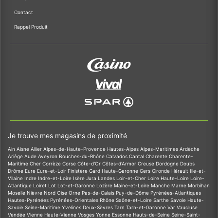
Contact
Rappel Produit
Je trouve mes magasins de proximité
Ain
Aisne
Allier
Alpes-de-Haute-Provence
Hautes-Alpes
Alpes-Maritimes
Ardèche
Ariège
Aude
Aveyron
Bouches-du-Rhône
Calvados
Cantal
Charente
Charente-
Maritime
Cher
Corrèze
Corse
Côte-d'Or
Côtes-d'Armor
Creuse
Dordogne
Doubs
Drôme
Eure
Eure-et-Loir
Finistère
Gard
Haute-Garonne
Gers
Gironde
Hérault
Ille-et-
Vilaine
Indre
Indre-et-Loire
Isère
Jura
Landes
Loir-et-Cher
Loire
Haute-Loire
Loire-
Atlantique
Loiret
Lot
Lot-et-Garonne
Lozère
Maine-et-Loire
Manche
Marne
Morbihan
Moselle
Nièvre
Nord
Oise
Orne
Pas-de-Calais
Puy-de-Dôme
Pyrénées-Atlantiques
Hautes-Pyrénées
Pyrénées-Orientales
Rhône
Saône-et-Loire
Sarthe
Savoie
Haute-
Savoie
Seine-Maritime
Yvelines
Deux-Sèvres
Tarn
Tarn-et-Garonne
Var
Vaucluse
Vendée
Vienne
Haute-Vienne
Vosges
Yonne
Essonne
Hauts-de-Seine
Seine-Saint-