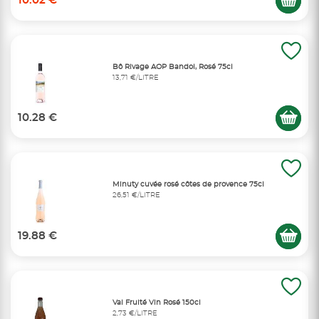
10.02 €
Bô Rivage AOP Bandol, Rosé 75cl
13,71 €/LITRE
10.28 €
Minuty cuvée rosé côtes de provence 75cl
26,51 €/LITRE
19.88 €
Val Fruité Vin Rosé 150cl
2,73 €/LITRE