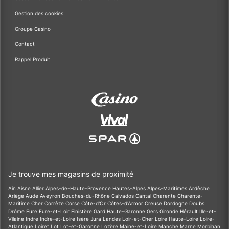
Gestion des cookies
Groupe Casino
Contact
Rappel Produit
Je trouve mes magasins de proximité
Ain
Aisne
Allier
Alpes-de-Haute-Provence
Hautes-Alpes
Alpes-Maritimes
Ardèche
Ariège
Aude
Aveyron
Bouches-du-Rhône
Calvados
Cantal
Charente
Charente-
Maritime
Cher
Corrèze
Corse
Côte-d'Or
Côtes-d'Armor
Creuse
Dordogne
Doubs
Drôme
Eure
Eure-et-Loir
Finistère
Gard
Haute-Garonne
Gers
Gironde
Hérault
Ille-et-
Vilaine
Indre
Indre-et-Loire
Isère
Jura
Landes
Loir-et-Cher
Loire
Haute-Loire
Loire-
Atlantique
Loiret
Lot
Lot-et-Garonne
Lozère
Maine-et-Loire
Manche
Marne
Morbihan