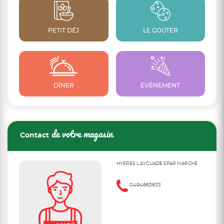
PETIT DÉJ
LE GOÛTER
DÎNER
ÉVÉNEMENT
de votre magasin
Contact
HYERES L AYGUADE SPAR MARCHE
0494663633