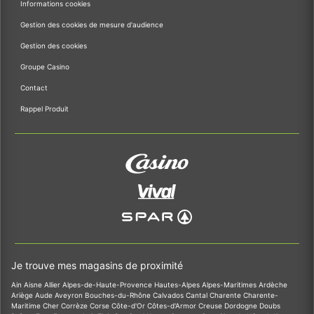
Informations cookies
Gestion des cookies de mesure d'audience
Gestion des cookies
Groupe Casino
Contact
Rappel Produit
Je trouve mes magasins de proximité
Ain
Aisne
Allier
Alpes-de-Haute-Provence
Hautes-Alpes
Alpes-Maritimes
Ardèche
Ariège
Aude
Aveyron
Bouches-du-Rhône
Calvados
Cantal
Charente
Charente-
Maritime
Cher
Corrèze
Corse
Côte-d'Or
Côtes-d'Armor
Creuse
Dordogne
Doubs