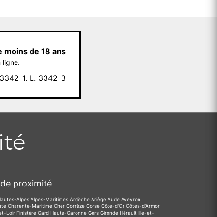
e moins de 18 ans
 ligne.
342-1. L. 3342-3
ité
de proximité
Hautes-Alpes
Alpes-Maritimes
Ardèche
Ariège
Aude
Aveyron
nte
Charente-Maritime
Cher
Corrèze
Corse
Côte-d'Or
Côtes-d'Armor
et-Loir
Finistère
Gard
Haute-Garonne
Gers
Gironde
Hérault
Ille-et-