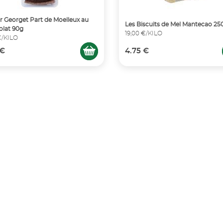
er Georget Part de Moelleux au
Les Biscuits de Mel Mantecao 25
lat 90g
19,00 €/KILO
 €/KILO
 €
4.75 €