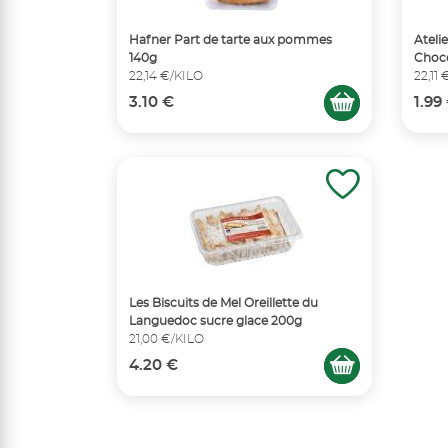
Hafner Part de tarte aux pommes
Ateli
140g
Choco
22,14 €/KILO
22,11
3.10 €
1.99
Les Biscuits de Mel Oreillette du
Languedoc sucre glace 200g
21,00 €/KILO
4.20 €