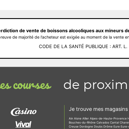
erdiction de vente de boissons alcooliques aux mineurs d
reuve de majorité de l’acheteur est exigée au moment de la vente en
CODE DE LA SANTÉ PUBLIQUE : ART. L. 3
de proxim
s courses
Je trouve mes magasins 
Ain
Aisne
Allier
Alpes-de-Haute-Provence
Bouches-du-Rhône
Calvados
Cantal
Chare
Creuse
Dordogne
Doubs
Drôme
Eure
Eure-