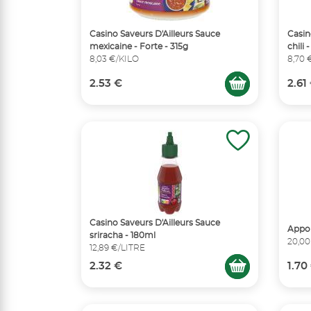
Casino Saveurs D'Ailleurs Sauce
Casin
mexicaine - Forte - 315g
chili
8,03 €/KILO
8,70 
2.53 €
2.61
Casino Saveurs D'Ailleurs Sauce
Appol
sriracha - 180ml
20,00
12,89 €/LITRE
2.32 €
1.70