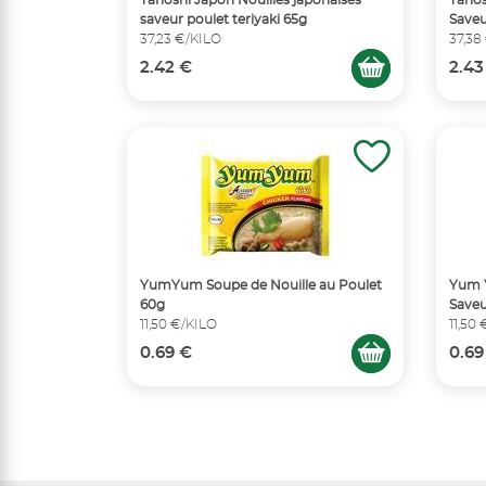
Tanoshi Japon Nouilles japonaises
Tanos
saveur poulet teriyaki 65g
Saveu
37,23 €/KILO
37,38
2.42 €
2.43
YumYum Soupe de Nouille au Poulet
Yum Y
60g
Saveu
11,50 €/KILO
11,50
0.69 €
0.69