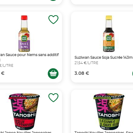
an Sauce pour Nems sans additif
Suziwan Sauce Soja Sucrée 143m
l
21,54 €/LITRE
 €/LITRE
 €
3.08 €