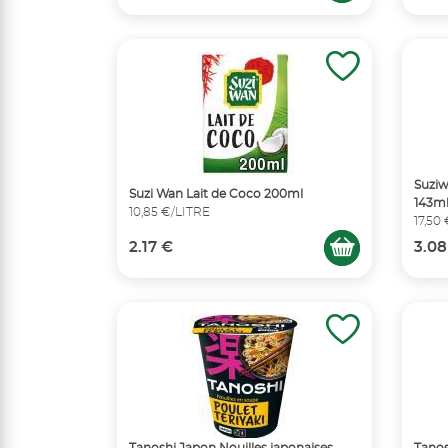
Suziw
Suzi Wan Lait de Coco 200ml
143m
10,85 €/LITRE
17,50
2.17 €
3.08