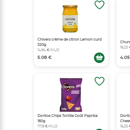
Chivers crème de citron Lemon curd
Churr
320g
16,20
14,94 €/KILO
5.08 €
4.05
Doritos Chips Tortilla Goût Paprika
Dorit
160g
Chees
17,19 €/KILO
16,25