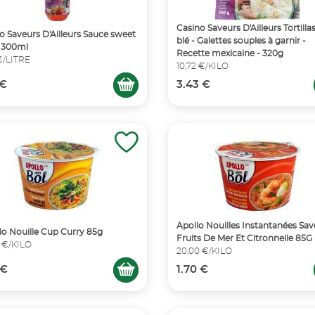
Casino Saveurs D'Ailleurs Tortilla
o Saveurs D'Ailleurs Sauce sweet
blé - Galettes souples à garnir -
 - 300ml
Recette mexicaine - 320g
€/LITRE
10,72 €/KILO
 €
3.43 €
Apollo Nouilles Instantanées Sav
o Nouille Cup Curry 85g
Fruits De Mer Et Citronnelle 85G
 €/KILO
20,00 €/KILO
 €
1.70 €