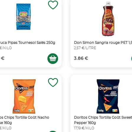
uca Pipas Tournesol Salés 250g
Don Simon Sangria rouge PET 1,
 €/KILO
2,57 €/LITRE
 €
3.86 €
os Chips Tortilla Goût Nacho
Doritos Chips Tortilla Goût Sweet
e 160g
Pepper 160g
 €/KILO
17,19 €/KILO