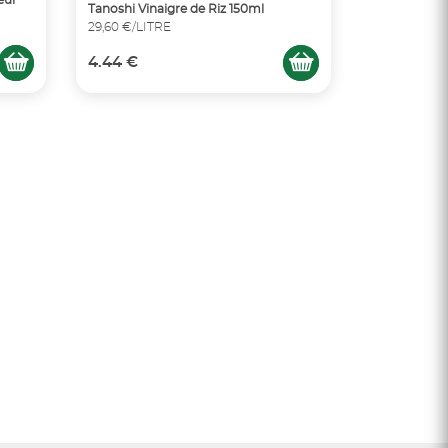
eur
Tanoshi Vinaigre de Riz 150ml
29,60 €/LITRE
4.44 €