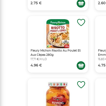
2.75 €
2.60
Fleury Michon Risotto Au Poulet Et
Fleur
Aux Cèpes 280g
Emme
17,71 €/KILO
15,83
4.96 €
4.75