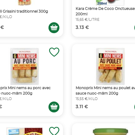
Kara Crème De Coco Onctueuse
li Grissini traditionnel 300g
200ml
 €/KILO
15,65 €/LITRE
 €
3.13 €
rix Mini nems au porc avec
Monoprix Mini nems au poulet a
e nuoc-mâm 200g
sauce nuoc-mâm 200g
 €/KILO
15,55 €/KILO
 €
3.11 €