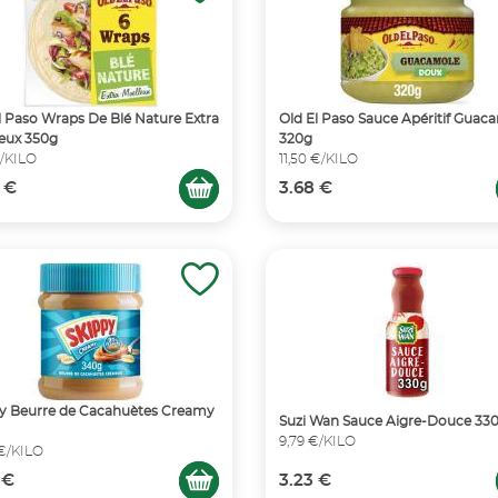
l Paso Wraps De Blé Nature Extra
Old El Paso Sauce Apéritif Guac
eux 350g
320g
€/KILO
11,50 €/KILO
 €
3.68 €
y Beurre de Cacahuètes Creamy
Suzi Wan Sauce Aigre-Douce 33
9,79 €/KILO
 €/KILO
 €
3.23 €