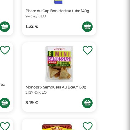
Phare du Cap Bon Harissa tube 140g
9,43 €/KILO
1.32 €
vec
Monoprix Samousas Au Bœuf 150g
21,27 €/KILO
3.19 €