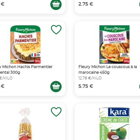
 €
2.75 €
y Michon Hachis Parmentier
Fleury Michon Le couscous à la
ntal 300g
marocaine 450g
 €/KILO
12,78 €/KILO
 €
5.75 €