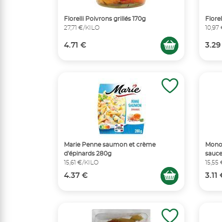
Florelli Poivrons grillés 170g
Florel
27,71 €/KILO
10,97
4.71 €
3.29
Marie Penne saumon et crème
Monop
d'épinards 280g
sauc
15,61 €/KILO
15,55
4.37 €
3.11