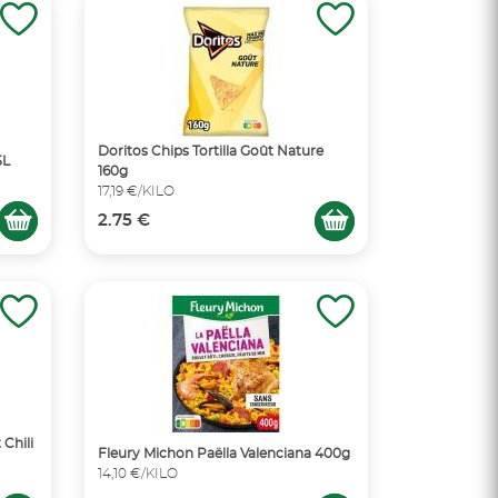
Doritos Chips Tortilla Goût Nature
5L
160g
17,19 €/KILO
2.75 €
 Chili
Fleury Michon Paëlla Valenciana 400g
14,10 €/KILO