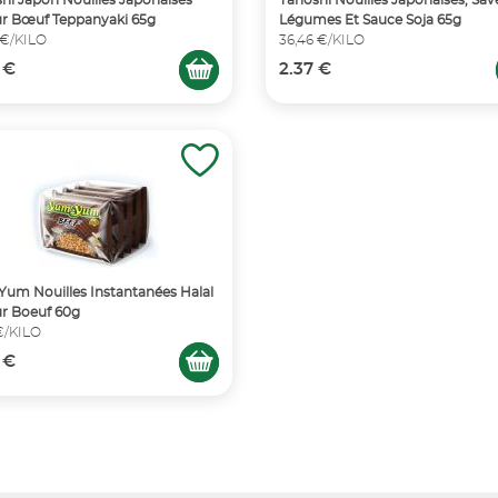
hi Japon Nouilles Japonaises
Tanoshi Nouilles Japonaises, Sav
r Bœuf Teppanyaki 65g
Légumes Et Sauce Soja 65g
 €/KILO
36,46 €/KILO
 €
2.37 €
um Nouilles Instantanées Halal
r Boeuf 60g
 €/KILO
 €