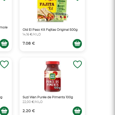
amole
Old El Paso Kit Fajitas Original 500g
14,16 €/KILO
7.08 €
0g
Suzi Wan Purée de Piments 100g
22,00 €/KILO
2.20 €