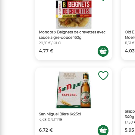
Monoprix Beignets de crevettes avec
Old E
sauce aigre-douce 160g
Moell
29,81 €/KILO
11,51 
4.77 €
4.03
Skipp
San Miguel Bière 6x25cl
340g
4,48 €/LITRE
17,50
6.72 €
5.95