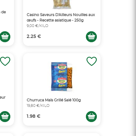
s de
Casino Saveurs D'Ailleurs Nouilles aux
œufs - Recette asiatique - 250g
9,00 €/KILO
2.25 €
eur
Churruca Maïs Grillé Salé 100g
19,80 €/KILO
1.98 €