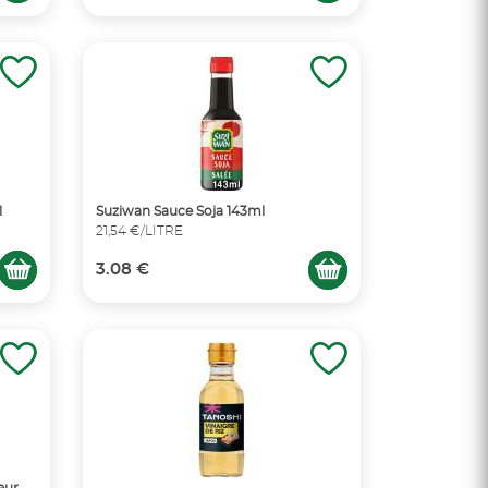
l
Suziwan Sauce Soja 143ml
21,54 €/LITRE
3.08 €