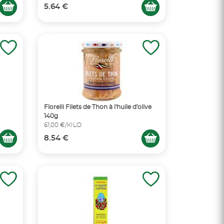
5.64 €
Florelli Filets de Thon à l'huile d'olive
140g
61,00 €/KILO
8.54 €