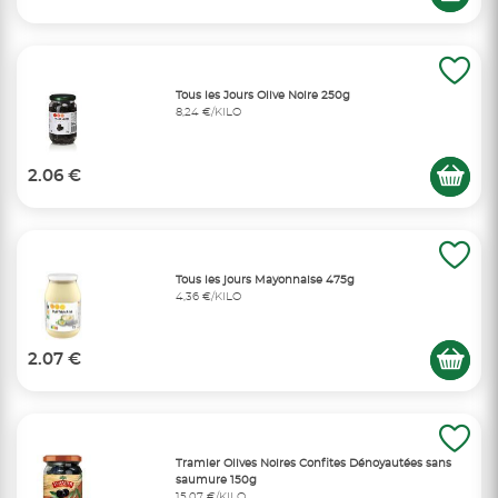
Tous les Jours Olive Noire 250g
8,24 €/KILO
2.06 €
Tous les jours Mayonnaise 475g
4,36 €/KILO
2.07 €
Tramier Olives Noires Confites Dénoyautées sans
saumure 150g
15,07 €/KILO