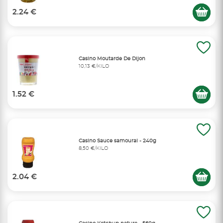
2.24 €
Casino Moutarde De Dijon
10,13 €/KILO
1.52 €
Casino Sauce samourai - 240g
8,50 €/KILO
2.04 €