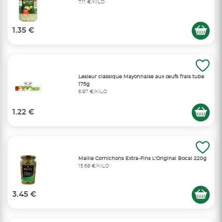
7,11 €/KILO
1.35 €
Lesieur classique Mayonnaise aux œufs frais tube
175g
6,97 €/KILO
1.22 €
Maille Cornichons Extra-Fins L'Original Bocal 220g
15,68 €/KILO
3.45 €