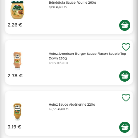
Bénédicta Sauce Rouille 260g
8,69 €/KILO
2.26 €
Heinz American Burger Sauce Flacon Souple Top
Down 230g
12,09 €/KILO
2.78 €
Heinz Sauce Algérienne 220g
14,50 €/KILO
3.19 €