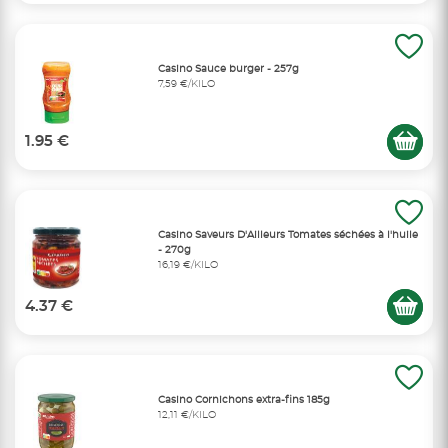
Casino Sauce burger - 257g
7,59 €/KILO
1.95 €
Casino Saveurs D'Ailleurs Tomates séchées à l'huile
- 270g
16,19 €/KILO
4.37 €
Casino Cornichons extra-fins 185g
12,11 €/KILO