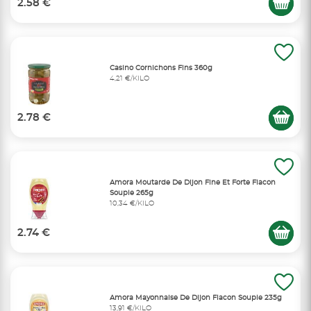
2.58 €
Casino Cornichons Fins 360g
4,21 €/KILO
2.78 €
Amora Moutarde De Dijon Fine Et Forte Flacon
Souple 265g
10,34 €/KILO
2.74 €
Amora Mayonnaise De Dijon Flacon Souple 235g
13,91 €/KILO