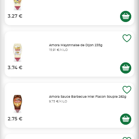
3.27 €
Amora Mayonnaise de Dijon 235g
15,91 €/KILO
3.74 €
Amora Sauce Barbecue Miel Flacon Souple 282g
9,75 €/KILO
2.75 €