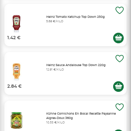
Heinz Tomato Ketchup Top Down 250g
5,68 €/KILO
1.42 €
Heinz Sauce Andalouse Top Down 220g
12,91 €/KILO
2.84 €
Kühne Cornichons En Bocal Recette Paysanne
Aigres-Doux 360g
10,53 €/KILO