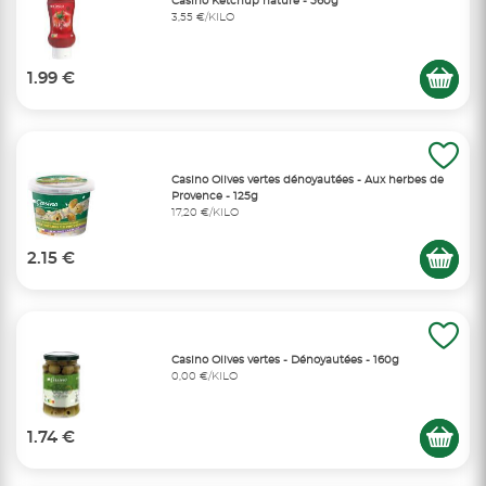
Casino Ketchup nature - 560g
3,55 €/KILO
1.99 €
Casino Olives vertes dénoyautées - Aux herbes de
Provence - 125g
17,20 €/KILO
2.15 €
Casino Olives vertes - Dénoyautées - 160g
0,00 €/KILO
1.74 €