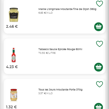
Maille L'originale Moutarde fine de Dijon 360g
6,83 €/KILO
2.46 €
Tabasco Sauce Epicée Rouge 60ml
70,50 €/LITRE
4.23 €
Tous les Jours Moutarde Forte 370g
3,57 €/KILO
1.32 €