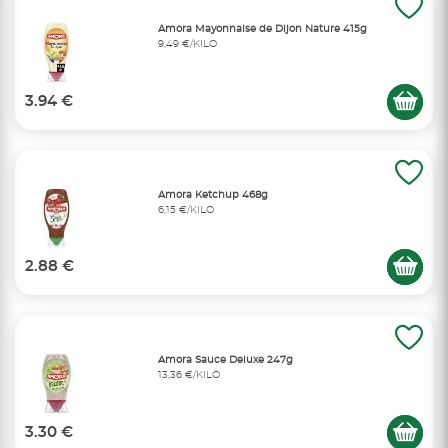
Amora Mayonnaise de Dijon Nature 415g
9,49 €/KILO
3.94 €
Amora Ketchup 468g
6,15 €/KILO
2.88 €
Amora Sauce Deluxe 247g
13,36 €/KILO
3.30 €