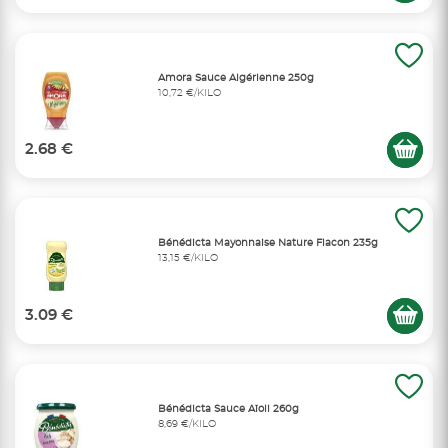
Amora Sauce Algérienne 250g
10,72 €/KILO
2.68 €
Bénédicta Mayonnaise Nature Flacon 235g
13,15 €/KILO
3.09 €
Bénédicta Sauce Aïoli 260g
8,69 €/KILO