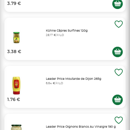
3.79 €
Kühne Câpres Surfines 120g
28,17 €/KILO
3.38 €
Leader Price Moutarde de Dijon 265g
6,64 €/KILO
1.76 €
Leader Price Oignons Blancs Au Vinaigre 190 g