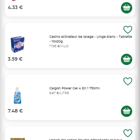
4.33 €
Casino Activateur de lavage - Linge blanc - Tablette
- 10x20g
17,95 €/KILO
3.59 €
Calgon Power Gel 4 En 1 750ml
9,97 €/LITRE
7.48 €