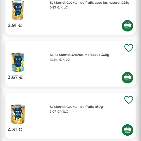
St Mamet Cocktail de fruits avec jus naturel 425g
6,85 €/KILO
2.91 €
Saint Mamet Ananas Morceaux 345g
10,64 €/KILO
3.67 €
St Mamet Cocktail de fruits 850g
5,07 €/KILO
4.31 €