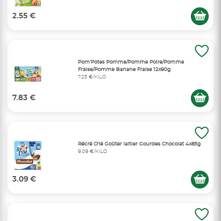
2.55 €
Pom'Potes Pomme/Pomme Poire/Pomme
Fraise/Pomme Banane Fraise 12x90g
7,25 €/KILO
7.83 €
Récré O'lé Goûter laitier Gourdes Chocolat 4x85g
9,09 €/KILO
3.09 €