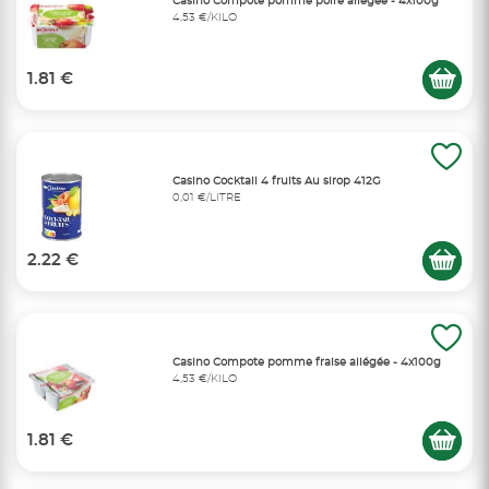
Casino Compote pomme poire allégée - 4x100g
4,53 €/KILO
1.81 €
Casino Cocktail 4 fruits Au sirop 412G
0,01 €/LITRE
2.22 €
Casino Compote pomme fraise allégée - 4x100g
4,53 €/KILO
1.81 €