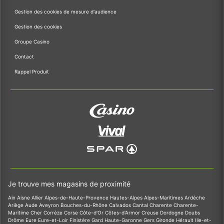
Gestion des cookies de mesure d'audience
Gestion des cookies
Groupe Casino
Contact
Rappel Produit
Je trouve mes magasins de proximité
Ain
Aisne
Allier
Alpes-de-Haute-Provence
Hautes-Alpes
Alpes-Maritimes
Ardèche
Ariège
Aude
Aveyron
Bouches-du-Rhône
Calvados
Cantal
Charente
Charente-
Maritime
Cher
Corrèze
Corse
Côte-d'Or
Côtes-d'Armor
Creuse
Dordogne
Doubs
Drôme
Eure
Eure-et-Loir
Finistère
Gard
Haute-Garonne
Gers
Gironde
Hérault
Ille-et-