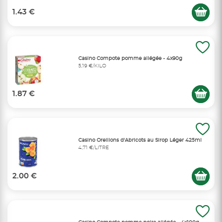
1.43 €
Casino Compote pomme allégée - 4x90g
5,19 €/KILO
1.87 €
Casino Oreillons d'Abricots au Sirop Léger 425ml
4,71 €/LITRE
2.00 €