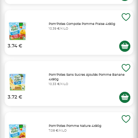
Pom'Potes Compote Pomme Fraise 4x90g
10,39 €/KILO
3.74 €
Pom'Potes Sans Sucres Ajoutés Pomme Banane
4x90g
10,33 €/KILO
3.72 €
Pom'Potes Pomme Nature 4x90g
7,08 €/KILO