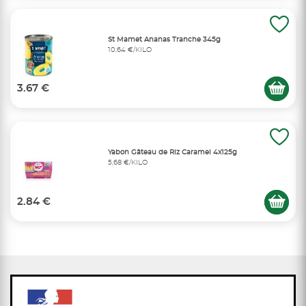
St Mamet Ananas Tranche 345g
10,64 €/KILO
3.67 €
Yabon Gâteau de Riz Caramel 4x125g
5,68 €/KILO
2.84 €