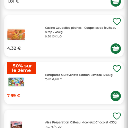
1.81 €
Casino Coupelles pêches - Coupelles de fruits au
sirop - 452g
9,56 €/KILO
4.32 €
-50% sur
le 2ème
Pompotes Multivariété Edition Limitée 12x90g
7,40 €/KILO
7.99 €
Alsa Préparation Gâteau Moelleux Chocolat 435g
7,47 €/KILO