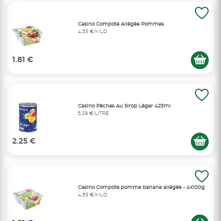
Casino Compote Allégée Pommes
4,53 €/KILO
1.81 €
Casino Pêches Au Sirop Léger 425ml
5,29 €/LITRE
2.25 €
Casino Compote pomme banane allégée - 4x100g
4,53 €/KILO