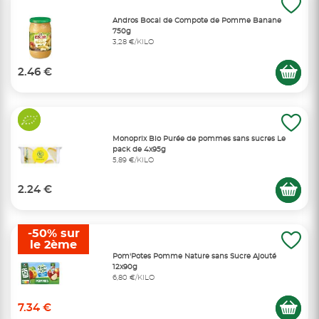
Andros Bocal de Compote de Pomme Banane
750g
3,28 €/KILO
2.46 €
Monoprix Bio Purée de pommes sans sucres Le
pack de 4x95g
5,89 €/KILO
2.24 €
-50% sur
le 2ème
Pom'Potes Pomme Nature sans Sucre Ajouté
12x90g
6,80 €/KILO
7.34 €