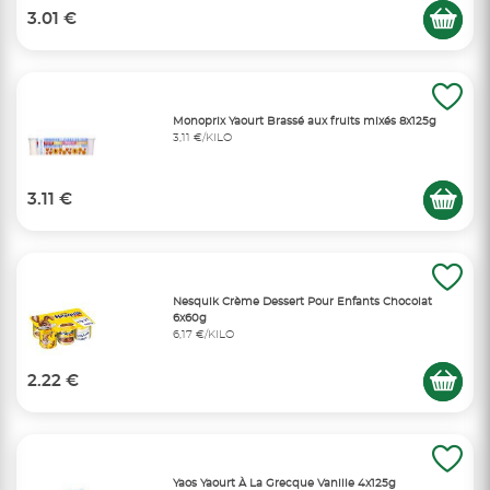
3.01 €
Monoprix Yaourt Brassé aux fruits mixés 8x125g
3,11 €/KILO
3.11 €
Nesquik Crème Dessert Pour Enfants Chocolat
6x60g
6,17 €/KILO
2.22 €
Yaos Yaourt À La Grecque Vanille 4x125g