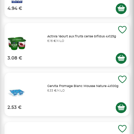
4.94 €
Activia Yaourt aux fruits cerise bifidus 4x125g
6,16 €/KILO
3.08 €
Gervita Fromage Blanc Mousse Nature 4x100g
6,33 €/KILO
2.53 €