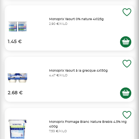
Monoprix Yaourt 0% nature 4x125g
2,90 €/KILO
1.45 €
Monoprix Yaourt à la grecque 4x150g
4,47 €/KILO
2.68 €
Monoprix Fromage Blanc Nature Brebis 4.5% Mg
400g
7,53 €/KILO