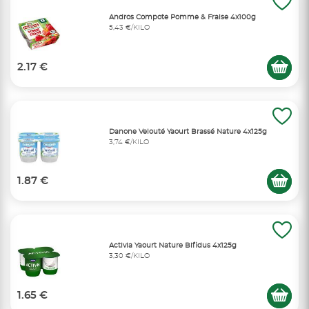
Andros Compote Pomme & Fraise 4x100g
5,43 €/KILO
2.17 €
Danone Velouté Yaourt Brassé Nature 4x125g
3,74 €/KILO
1.87 €
Activia Yaourt Nature Bifidus 4x125g
3,30 €/KILO
1.65 €