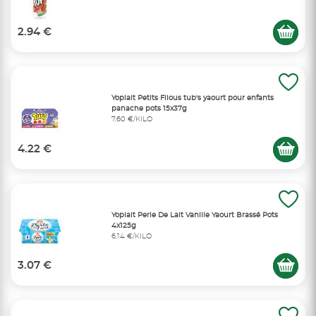
2.94 €
Yoplait Petits Filous tub's yaourt pour enfants
panache pots 15x37g
7,60 €/KILO
4.22 €
Yoplait Perle De Lait Vanille Yaourt Brassé Pots
4x125g
6,14 €/KILO
3.07 €