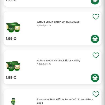
1.99 €
Activia Yaourt Citron Bifidus 4x125g
3,98 €/KILO
1.99 €
Activia Yaourt Vanille Bifidus 4x125g
3,98 €/KILO
1.99 €
Danone Activia Kéfir À Boire Goût Doux Nature
280g