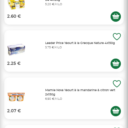
De 4x125g
5,20 €/KILO
2.60 €
Leader Price Yaourt à la Grecque Nature 4x150g
3,75 €/KILO
2.25 €
Mamie Nova Yaourt à la mandarine & citron vert
2x150g
6,90 €/KILO
2.07 €