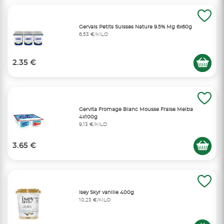
Gervais Petits Suisses Nature 9.5% Mg 6x60g
6,53 €/KILO
2.35 €
Gervita Fromage Blanc Mousse Fraise Melba
4x100g
9,13 €/KILO
3.65 €
Isey Skyr vanille 400g
10,23 €/KILO