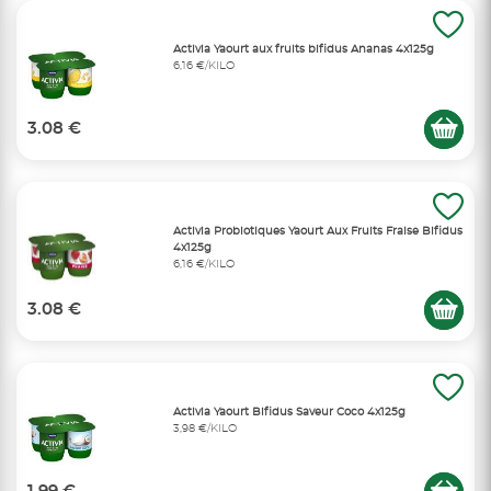
Activia Yaourt aux fruits bifidus Ananas 4x125g
6,16 €/KILO
3.08 €
Activia Probiotiques Yaourt Aux Fruits Fraise Bifidus
4x125g
6,16 €/KILO
3.08 €
Activia Yaourt Bifidus Saveur Coco 4x125g
3,98 €/KILO