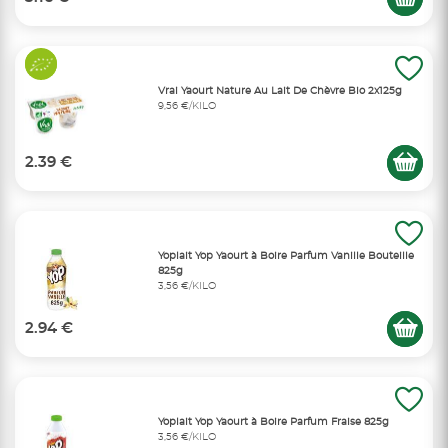
Vrai Yaourt Nature Au Lait De Chèvre Bio 2x125g
9,56 €/KILO
2.39 €
Yoplait Yop Yaourt à Boire Parfum Vanille Bouteille
825g
3,56 €/KILO
2.94 €
Yoplait Yop Yaourt à Boire Parfum Fraise 825g
3,56 €/KILO