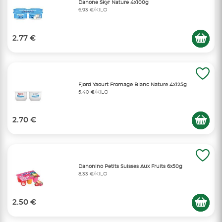
Danone Skyr Nature 4x100g
6,93 €/KILO
2.77 €
Fjord Yaourt Fromage Blanc Nature 4x125g
5,40 €/KILO
2.70 €
Danonino Petits Suisses Aux Fruits 6x50g
8,33 €/KILO
2.50 €