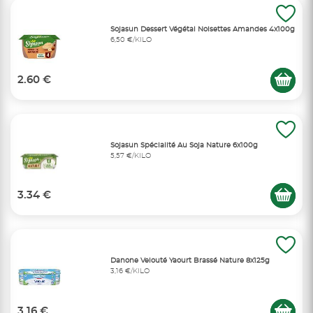
Sojasun Dessert Végétal Noisettes Amandes 4x100g
6,50 €/KILO
2.60 €
Sojasun Spécialité Au Soja Nature 6x100g
5,57 €/KILO
3.34 €
Danone Velouté Yaourt Brassé Nature 8x125g
3,16 €/KILO
3.16 €