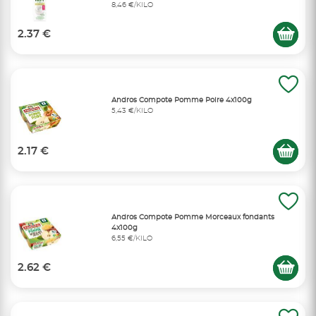
8,46 €/KILO
2.37 €
Andros Compote Pomme Poire 4x100g
5,43 €/KILO
2.17 €
Andros Compote Pomme Morceaux fondants
4x100g
6,55 €/KILO
2.62 €