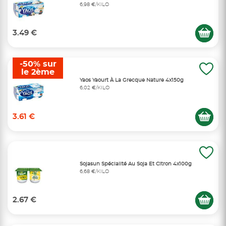
6,98 €/KILO
3.49 €
-50% sur
le 2ème
Yaos Yaourt À La Grecque Nature 4x150g
6,02 €/KILO
3.61 €
Sojasun Spécialité Au Soja Et Citron 4x100g
6,68 €/KILO
2.67 €