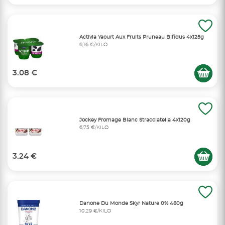
Activia Yaourt Aux Fruits Pruneau Bifidus 4x125g
6,16 €/KILO
3.08 €
Jockey Fromage Blanc Stracciatella 4x120g
6,75 €/KILO
3.24 €
Danone Du Monde Skyr Nature 0% 480g
10,29 €/KILO