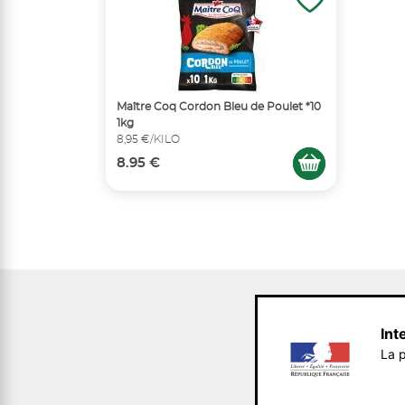
Maître Coq Cordon Bleu de Poulet *10
1kg
8,95 €/KILO
8.95 €
Int
La p