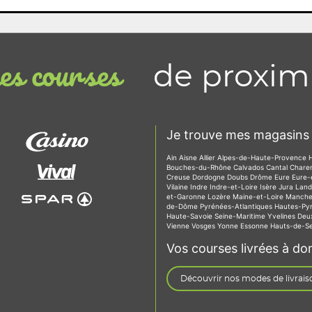
de proxim
s courses
Je trouve mes magasins 
Ain
Aisne
Allier
Alpes-de-Haute-Provence
Bouches-du-Rhône
Calvados
Cantal
Chare
Creuse
Dordogne
Doubs
Drôme
Eure
Eure-
Vilaine
Indre
Indre-et-Loire
Isère
Jura
Lan
et-Garonne
Lozère
Maine-et-Loire
Manch
de-Dôme
Pyrénées-Atlantiques
Hautes-Py
Haute-Savoie
Seine-Maritime
Yvelines
Deu
Vienne
Vosges
Yonne
Essonne
Hauts-de-S
Vos courses livrées à dom
Découvrir nos modes de livrais