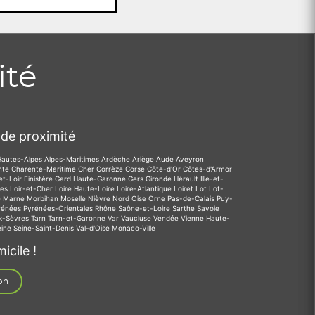
ité
de proximité
Hautes-Alpes
Alpes-Maritimes
Ardèche
Ariège
Aude
Aveyron
nte
Charente-Maritime
Cher
Corrèze
Corse
Côte-d'Or
Côtes-d'Armor
et-Loir
Finistère
Gard
Haute-Garonne
Gers
Gironde
Hérault
Ille-et-
des
Loir-et-Cher
Loire
Haute-Loire
Loire-Atlantique
Loiret
Lot
Lot-
e
Marne
Morbihan
Moselle
Nièvre
Nord
Oise
Orne
Pas-de-Calais
Puy-
rénées
Pyrénées-Orientales
Rhône
Saône-et-Loire
Sarthe
Savoie
x-Sèvres
Tarn
Tarn-et-Garonne
Var
Vaucluse
Vendée
Vienne
Haute-
eine
Seine-Saint-Denis
Val-d'Oise
Monaco-Ville
icile !
on