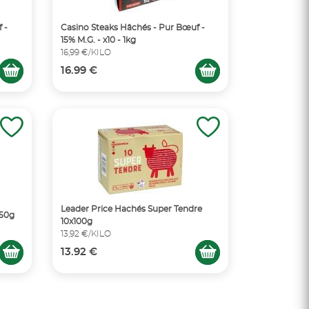
 -
Casino Steaks Hâchés - Pur Bœuf -
15% M.G. - x10 - 1kg
16,99 €/KILO
16.99 €
Leader Price Hachés Super Tendre
750g
10x100g
13,92 €/KILO
13.92 €