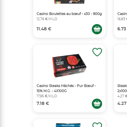
Casino Boulettes au bœuf - x30 - 900g
Casin
12,76 €/KILO
16,83
11.48 €
6.73
Casino Steaks Hâchés - Pur Bœuf -
Steak
15% M.G. - 4X100G
2x10
17,95 €/KILO
4,27 
7.18 €
4.27