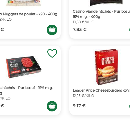
Casino Viande hâchés - Pur bœuf
o Nuggets de poulet - x20 - 400g
15% m.g. - 400g
 €/KILO
19,58 €/KILO
 €
7.83 €
s hâchés - Pur bœuf - 15% m.g. -
Leader Price Cheeseburgers x6 
0g
12,23 €/KILO
€/KILO
 €
9.17 €