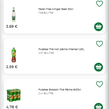
Fever-Tree Ginger Beer 50cl
7,38 €/LITRE
3.69 €
Fuzetea Thé noir pêche intense 1,25L
2,07 €/LITRE
2.59 €
Fuzetea Boisson Thé Pêche 6x33cl
2,41 €/LITRE
4.78 €