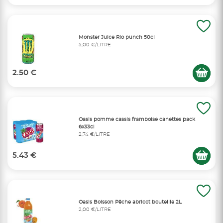
Monster Juice Rio punch 50cl
5,00 €/LITRE
2.50 €
Oasis pomme cassis framboise canettes pack
6x33cl
2,74 €/LITRE
5.43 €
Oasis Boisson Pêche abricot bouteille 2L
2,00 €/LITRE