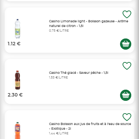
Casino Limonade light - Boisson gazeuse - Arôme
naturel de citron - 1,5l
0,75 €/LITRE
1.12 €
Casino Thé glacé - Saveur pêche - 1,5l
1,53 €/LITRE
2.30 €
Casino Boisson aux jus de fruits et à l'eau de source
- Exotique - 2l
1,44 €/LITRE