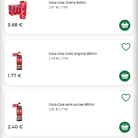
Coca-Cola Cherry 6x33cl
2,87 €/LITRE
5.68 €
Coca-Cola Goût original 850ml
2,08 €/LITRE
1.77 €
Coca-Cola sans sucres 850ml
2,82 €/LITRE
2.40 €