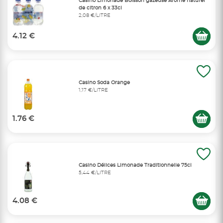
Casino Limonade Boisson gazeuse Arôme naturel
de citron 6 x 33cl
2,08 €/LITRE
4.12 €
Casino Soda Orange
1,17 €/LITRE
1.76 €
Casino Délices Limonade Traditionnelle 75cl
5,44 €/LITRE
4.08 €