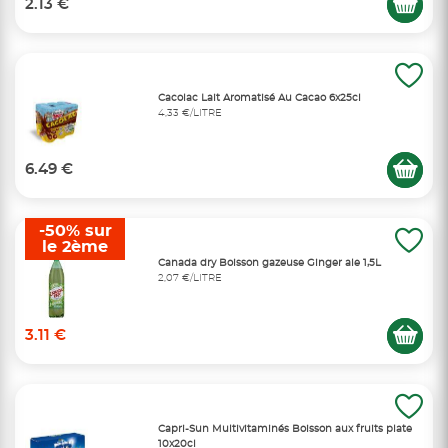
2.13 €
Cacolac Lait Aromatisé Au Cacao 6x25cl
4,33 €/LITRE
6.49 €
-50% sur
le 2ème
Canada dry Boisson gazeuse Ginger ale 1,5L
2,07 €/LITRE
3.11 €
Capri-Sun Multivitaminés Boisson aux fruits plate
10x20cl