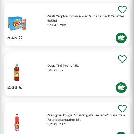
Oasis Tropical boisson aux Fruits Le pack Canettes
6x33cl
2,74 €/LITRE
5.43 €
Oasis Thé Peche 1,5L
1,92 €/LITRE
2.88 €
Orangina Rouge Boisson gazeuse rafraîchissante à
l'orange sanguine 1,5L
2,17 €/LITRE