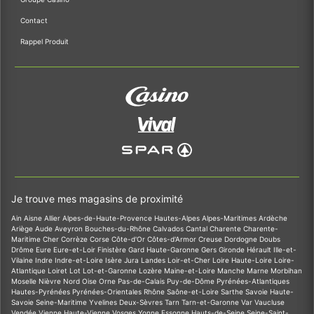
Contact
Rappel Produit
Je trouve mes magasins de proximité
Ain
Aisne
Allier
Alpes-de-Haute-Provence
Hautes-Alpes
Alpes-Maritimes
Ardèche
Ariège
Aude
Aveyron
Bouches-du-Rhône
Calvados
Cantal
Charente
Charente-
Maritime
Cher
Corrèze
Corse
Côte-d'Or
Côtes-d'Armor
Creuse
Dordogne
Doubs
Drôme
Eure
Eure-et-Loir
Finistère
Gard
Haute-Garonne
Gers
Gironde
Hérault
Ille-et-
Vilaine
Indre
Indre-et-Loire
Isère
Jura
Landes
Loir-et-Cher
Loire
Haute-Loire
Loire-
Atlantique
Loiret
Lot
Lot-et-Garonne
Lozère
Maine-et-Loire
Manche
Marne
Morbihan
Moselle
Nièvre
Nord
Oise
Orne
Pas-de-Calais
Puy-de-Dôme
Pyrénées-Atlantiques
Hautes-Pyrénées
Pyrénées-Orientales
Rhône
Saône-et-Loire
Sarthe
Savoie
Haute-
Savoie
Seine-Maritime
Yvelines
Deux-Sèvres
Tarn
Tarn-et-Garonne
Var
Vaucluse
Vendée
Vienne
Haute-Vienne
Vosges
Yonne
Essonne
Hauts-de-Seine
Seine-Saint-