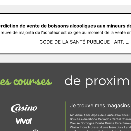
erdiction de vente de boissons alcooliques aux mineurs d
reuve de majorité de l’acheteur est exigée au moment de la vente en
CODE DE LA SANTÉ PUBLIQUE : ART. L. 3
de proxim
s courses
Je trouve mes magasins 
Ain
Aisne
Allier
Alpes-de-Haute-Provence
Bouches-du-Rhône
Calvados
Cantal
Chare
Creuse
Dordogne
Doubs
Drôme
Eure
Eure-
Vilaine
Indre
Indre-et-Loire
Isère
Jura
Lan