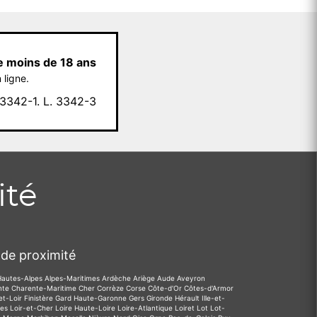
e moins de 18 ans
 ligne.
342-1. L. 3342-3
ité
de proximité
Hautes-Alpes
Alpes-Maritimes
Ardèche
Ariège
Aude
Aveyron
nte
Charente-Maritime
Cher
Corrèze
Corse
Côte-d'Or
Côtes-d'Armor
et-Loir
Finistère
Gard
Haute-Garonne
Gers
Gironde
Hérault
Ille-et-
des
Loir-et-Cher
Loire
Haute-Loire
Loire-Atlantique
Loiret
Lot
Lot-