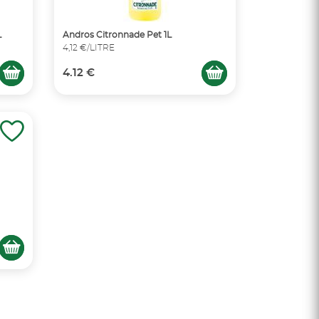
L
Andros Citronnade Pet 1L
4,12 €/LITRE
4.12 €