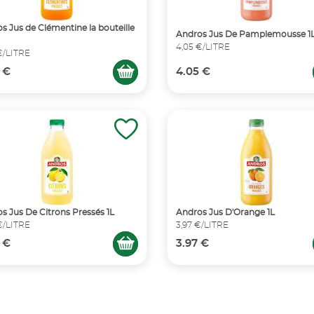
s Jus de Clémentine la bouteille
Andros Jus De Pamplemousse 1
4,05 €/LITRE
€/LITRE
 €
4.05 €
s Jus De Citrons Pressés 1L
Andros Jus D'Orange 1L
€/LITRE
3,97 €/LITRE
 €
3.97 €