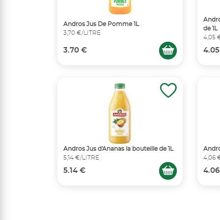
Andro
Andros Jus De Pomme 1L
de 1L
3,70 €/LITRE
4,05 
3.70 €
4.05
Andros Jus d'Ananas la bouteille de 1L
Andro
5,14 €/LITRE
4,06 
5.14 €
4.06