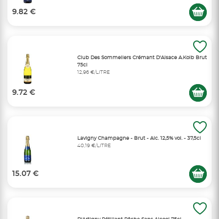
9.82 €
Club Des Sommeliers Crémant D'Alsace A.Kolb Brut
75cl
12,96 €/LITRE
9.72 €
Lavigny Champagne - Brut - Alc. 12,5% vol. - 37,5cl
40,19 €/LITRE
15.07 €