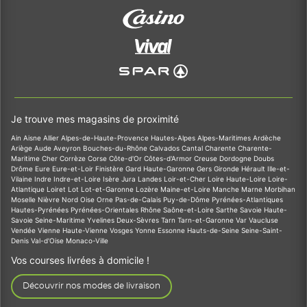
Je trouve mes magasins de proximité
Ain
Aisne
Allier
Alpes-de-Haute-Provence
Hautes-Alpes
Alpes-Maritimes
Ardèche
Ariège
Aude
Aveyron
Bouches-du-Rhône
Calvados
Cantal
Charente
Charente-
Maritime
Cher
Corrèze
Corse
Côte-d'Or
Côtes-d'Armor
Creuse
Dordogne
Doubs
Drôme
Eure
Eure-et-Loir
Finistère
Gard
Haute-Garonne
Gers
Gironde
Hérault
Ille-et-
Vilaine
Indre
Indre-et-Loire
Isère
Jura
Landes
Loir-et-Cher
Loire
Haute-Loire
Loire-
Atlantique
Loiret
Lot
Lot-et-Garonne
Lozère
Maine-et-Loire
Manche
Marne
Morbihan
Moselle
Nièvre
Nord
Oise
Orne
Pas-de-Calais
Puy-de-Dôme
Pyrénées-Atlantiques
Hautes-Pyrénées
Pyrénées-Orientales
Rhône
Saône-et-Loire
Sarthe
Savoie
Haute-
Savoie
Seine-Maritime
Yvelines
Deux-Sèvres
Tarn
Tarn-et-Garonne
Var
Vaucluse
Vendée
Vienne
Haute-Vienne
Vosges
Yonne
Essonne
Hauts-de-Seine
Seine-Saint-
Denis
Val-d'Oise
Monaco-Ville
Vos courses livrées à domicile !
Découvrir nos modes de livraison