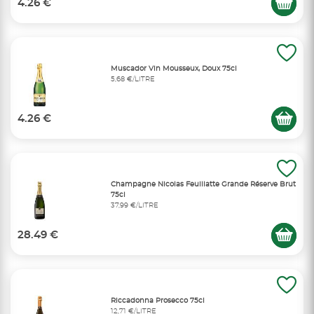
4.26 €
Muscador Vin Mousseux, Doux 75cl
5,68 €/LITRE
4.26 €
Champagne Nicolas Feuillatte Grande Réserve Brut
75cl
37,99 €/LITRE
28.49 €
Riccadonna Prosecco 75cl
12,71 €/LITRE