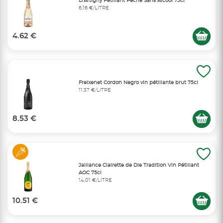
D'Artigny Pétillant Pêche Sans Alcool 75cl
6,16 €/LITRE
4.62 €
Freixenet Cordon Negro vin pétillante brut 75cl
11,37 €/LITRE
8.53 €
Jaillance Clairette de Die Tradition Vin Pétillant
AOC 75cl
14,01 €/LITRE
10.51 €