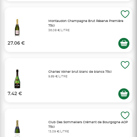
Montaudon Champagne Brut Réserve Première
75cl
36,08 €/LITRE
27.06 €
Charles Volner brut blanc de blancs 75cl
9,89 €/LITRE
7.42 €
Club Des Sommeliers Crémant de Bourgogne AOP
75cl
13,09 €/LITRE