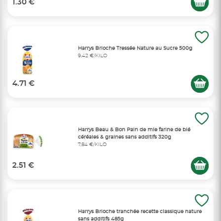
1.30 €
Harrys Brioche Tressée Nature au Sucre 500g
9,42 €/KILO
4.71 €
Harrys Beau & Bon Pain de mie farine de blé
céréales & graines sans additifs 320g
7,84 €/KILO
2.51 €
Harrys Brioche tranchée recette classique nature
sans additifs 485g