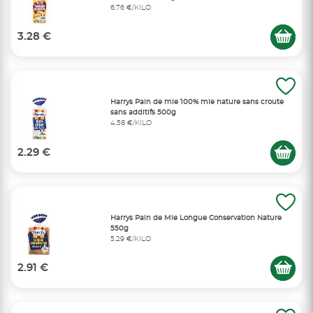
6,76 €/KILO
3.28 €
Harrys Pain de mie 100% mie nature sans croute
sans additifs 500g
4,58 €/KILO
2.29 €
Harrys Pain de Mie Longue Conservation Nature
550g
5,29 €/KILO
2.91 €