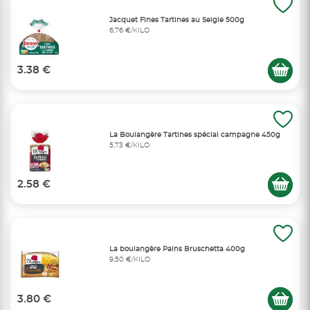
Jacquet Fines Tartines au Seigle 500g
6,76 €/KILO
3.38 €
La Boulangère Tartines spécial campagne 450g
5,73 €/KILO
2.58 €
La boulangère Pains Bruschetta 400g
9,50 €/KILO
3.80 €