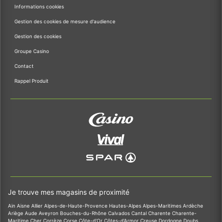
Informations cookies
Gestion des cookies de mesure d'audience
Gestion des cookies
Groupe Casino
Contact
Rappel Produit
Je trouve mes magasins de proximité
Ain
Aisne
Allier
Alpes-de-Haute-Provence
Hautes-Alpes
Alpes-Maritimes
Ardèche
Ariège
Aude
Aveyron
Bouches-du-Rhône
Calvados
Cantal
Charente
Charente-
Maritime
Cher
Corrèze
Corse
Côte-d'Or
Côtes-d'Armor
Creuse
Dordogne
Doubs