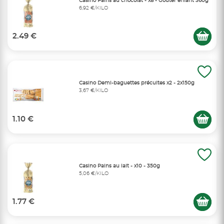
Casino Pains au chocolat - x8 - Gouter enfant 360g
6,92 €/KILO
2.49 €
Casino Demi-baguettes précuites x2 - 2x150g
3,67 €/KILO
1.10 €
Casino Pains au lait - x10 - 350g
5,06 €/KILO
1.77 €