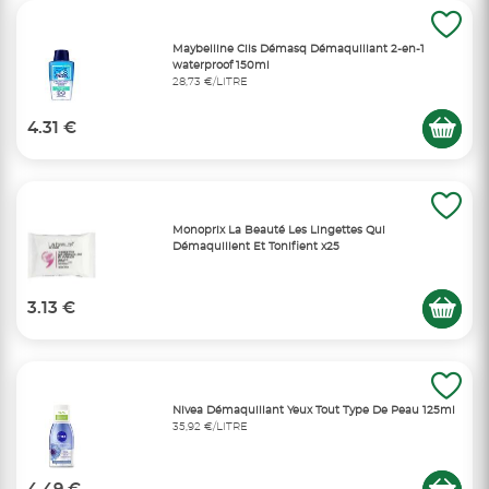
Maybelline Cils Démasq Démaquillant 2-en-1
waterproof 150ml
28,73 €/LITRE
4.31 €
Monoprix La Beauté Les Lingettes Qui
Démaquillent Et Tonifient x25
3.13 €
Nivea Démaquillant Yeux Tout Type De Peau 125ml
35,92 €/LITRE