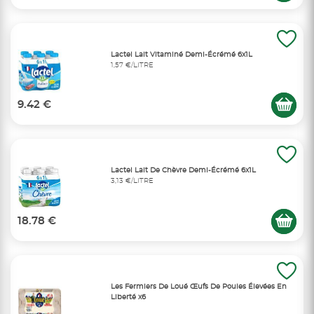
Lactel Lait Vitaminé Demi-Écrémé 6x1L
1,57 €/LITRE
9.42 €
Lactel Lait De Chèvre Demi-Écrémé 6x1L
3,13 €/LITRE
18.78 €
Les Fermiers De Loué Œufs De Poules Élevées En
Liberté x6