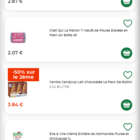
2.87 €
C'est Qui Le Patron ?! Oeufs de Poules Elevées en
Plein Air Boîte x6
2.07 €
-50% sur
le 2ème
Candia Candy'up Lait Chocolatée Le Pack De 6x20cl
3,20 €/LITRE
3.84 €
Elle & Vire Crème Entière de Normandie Fluide et
Onctueuse 1L