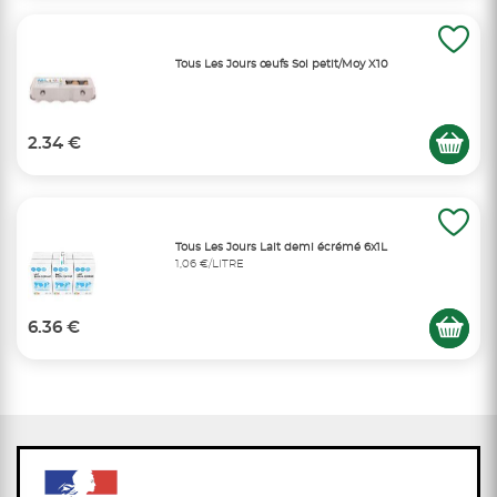
Tous Les Jours œufs Sol petit/Moy X10
2.34 €
Tous Les Jours Lait demi écrémé 6x1L
1,06 €/LITRE
6.36 €