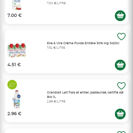
7,00 €/LITRE
7.00 €
Elle & Vire Crème Fluide Entière 30% Mg 3x20cl
7,52 €/LITRE
4.51 €
Grandlait Lait frais et entier, pasteurisé, certifié AB
Bio 1L
2,96 €/LITRE
2.96 €