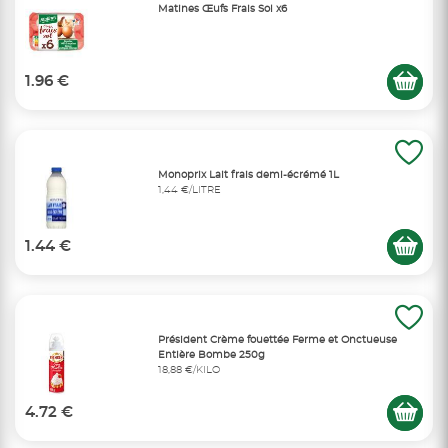
Matines Œufs Frais Sol x6
1.96 €
Monoprix Lait frais demi-écrémé 1L
1,44 €/LITRE
1.44 €
Président Crème fouettée Ferme et Onctueuse
Entière Bombe 250g
18,88 €/KILO
4.72 €