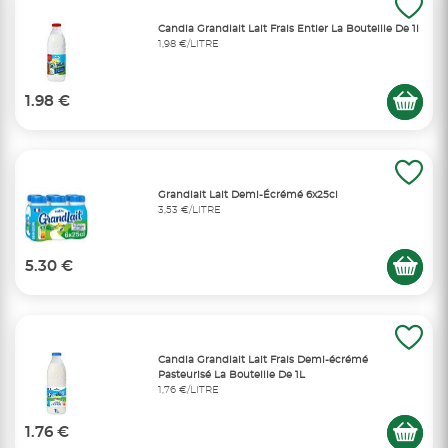
Candia Grandlait Lait Frais Entier La Bouteille De 1l
1,98 €/LITRE
1.98 €
Grandlait Lait Demi-Écrémé 6x25cl
3,53 €/LITRE
5.30 €
Candia Grandlait Lait Frais Demi-écrémé
Pasteurisé La Bouteille De 1L
1,76 €/LITRE
1.76 €