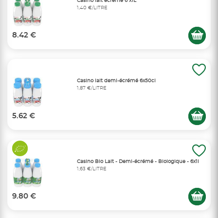
Casino lait écrémé 6 x1L
1,40 €/LITRE
8.42 €
Casino lait demi-écrémé 6x50cl
1,87 €/LITRE
5.62 €
Casino Bio Lait - Demi-écrémé - Biologique - 6x1l
1,63 €/LITRE
9.80 €