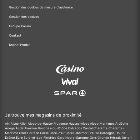
Gestion des cookies de mesure d'audience
Gestion des cookies
Groupe Casino
Contact
Rappel Produit
Je trouve mes magasins de proximité
Ain
Aisne
Allier
Alpes-de-Haute-Provence
Hautes-Alpes
Alpes-Maritimes
Ardèche
Ariège
Aude
Aveyron
Bouches-du-Rhône
Calvados
Cantal
Charente
Charente-
Maritime
Cher
Corrèze
Corse
Côte-d'Or
Côtes-d'Armor
Creuse
Dordogne
Doubs
Drôme
Eure
Eure-et-Loir
Finistère
Gard
Haute-Garonne
Gers
Gironde
Hérault
Ille-et-