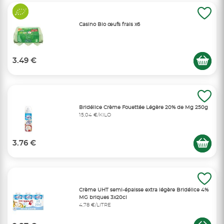
Casino Bio œufs frais x6
3.49 €
Bridélice Crème Fouettée Légère 20% de Mg 250g
15,04 €/KILO
3.76 €
Crème UHT semi-épaisse extra légère Bridélice 4%
MG briques 3x20cl
4,78 €/LITRE