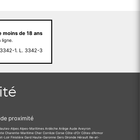
e moins de 18 ans
 ligne.
342-1. L. 3342-3
ité
de proximité
Hautes-Alpes
Alpes-Maritimes
Ardèche
Ariège
Aude
Aveyron
nte
Charente-Maritime
Cher
Corrèze
Corse
Côte-d'Or
Côtes-d'Armor
et-Loir
Finistère
Gard
Haute-Garonne
Gers
Gironde
Hérault
Ille-et-