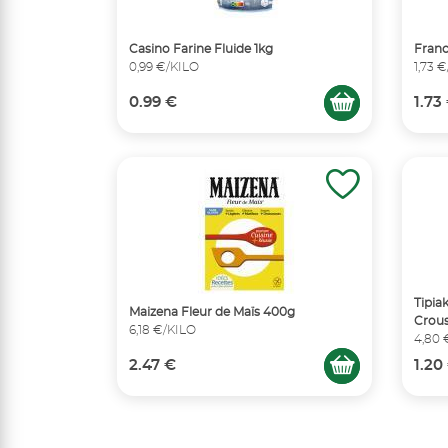
Casino Farine Fluide 1kg
Franc
0,99 €/KILO
1,73 
0.99 €
1.73
Tipia
Maizena Fleur de Maïs 400g
Crous
6,18 €/KILO
4,80 
2.47 €
1.20