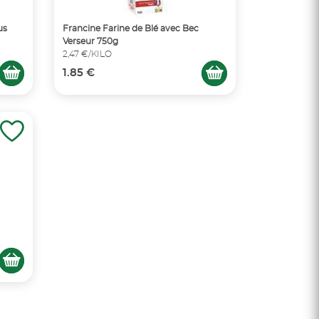
us
Francine Farine de Blé avec Bec
Verseur 750g
2,47 €/KILO
1.85 €