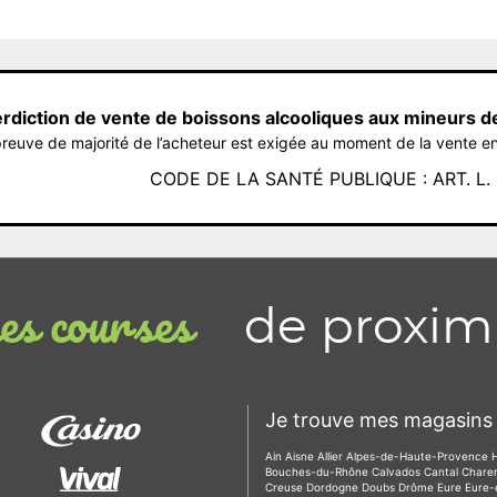
erdiction de vente de boissons alcooliques aux mineurs d
reuve de majorité de l’acheteur est exigée au moment de la vente en
CODE DE LA SANTÉ PUBLIQUE : ART. L. 3
de proxim
s courses
Je trouve mes magasins 
Ain
Aisne
Allier
Alpes-de-Haute-Provence
Bouches-du-Rhône
Calvados
Cantal
Chare
Creuse
Dordogne
Doubs
Drôme
Eure
Eure-