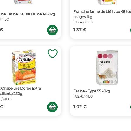
Francine farine de blé type 45 to
ine Farine De Blé Fluide T45 1kg
usages 1kg
€/KILO
1,37 €/KILO
 €
1.37 €
k Chapelure Dorée Extra
Farine - Type 55 - 1kg
tillante 250g
1,02 €/KILO
€/KILO
 €
1.02 €