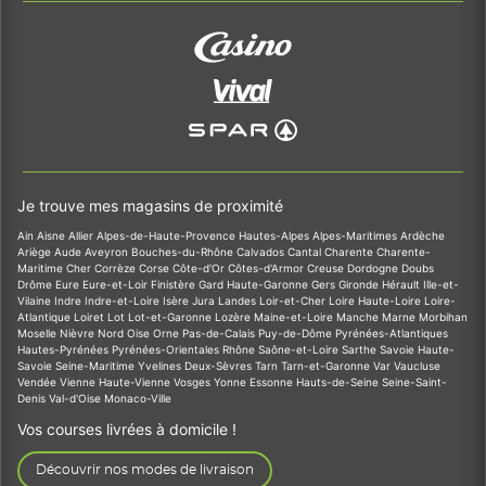
Je trouve mes magasins de proximité
Ain
Aisne
Allier
Alpes-de-Haute-Provence
Hautes-Alpes
Alpes-Maritimes
Ardèche
Ariège
Aude
Aveyron
Bouches-du-Rhône
Calvados
Cantal
Charente
Charente-
Maritime
Cher
Corrèze
Corse
Côte-d'Or
Côtes-d'Armor
Creuse
Dordogne
Doubs
Drôme
Eure
Eure-et-Loir
Finistère
Gard
Haute-Garonne
Gers
Gironde
Hérault
Ille-et-
Vilaine
Indre
Indre-et-Loire
Isère
Jura
Landes
Loir-et-Cher
Loire
Haute-Loire
Loire-
Atlantique
Loiret
Lot
Lot-et-Garonne
Lozère
Maine-et-Loire
Manche
Marne
Morbihan
Moselle
Nièvre
Nord
Oise
Orne
Pas-de-Calais
Puy-de-Dôme
Pyrénées-Atlantiques
Hautes-Pyrénées
Pyrénées-Orientales
Rhône
Saône-et-Loire
Sarthe
Savoie
Haute-
Savoie
Seine-Maritime
Yvelines
Deux-Sèvres
Tarn
Tarn-et-Garonne
Var
Vaucluse
Vendée
Vienne
Haute-Vienne
Vosges
Yonne
Essonne
Hauts-de-Seine
Seine-Saint-
Denis
Val-d'Oise
Monaco-Ville
Vos courses livrées à domicile !
Découvrir nos modes de livraison