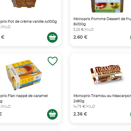
Monoprix Pomme Dessert de fru
rix Pot de crème vanille 4x100g
8x100g
€/KILO
3,25 €/KILO
 €
2.60 €
rix Flan nappé de caramel
Monoprix Tiramisu au Mascarpo
0g
2x80g
€/KILO
14,75 €/KILO
 €
2.36 €