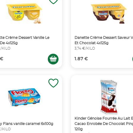
te Crème Dessert Vanille Le
Danette Crème Dessert Saveur Va
De 4x125g
Et Chocolat 4x125g
€/KILO
3,74 €/KILO
 €
1.87 €
Kinder Génoise Fourrée Au Lait 
y Flans vanille caramel 6x100g
Cacao Enrobée De Chocolat Pin
€/KILO
120g