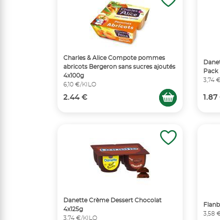
Charles & Alice Compote pommes
Danet
abricots Bergeron sans sucres ajoutés
Pack 
4x100g
3,74 
6,10 €/KILO
2.44 €
1.87
Danette Crème Dessert Chocolat
Flanb
4x125g
3,58 
3,74 €/KILO