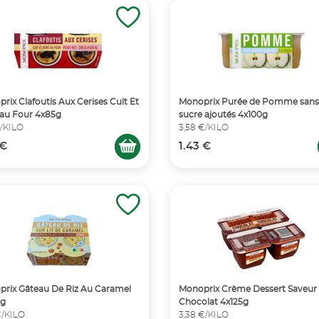
rix Clafoutis Aux Cerises Cuit Et
Monoprix Purée de Pomme sans
au Four 4x85g
sucre ajoutés 4x100g
€/KILO
3,58 €/KILO
 €
1.43 €
rix Gâteau De Riz Au Caramel
Monoprix Crème Dessert Saveur
0g
Chocolat 4x125g
€/KILO
3,38 €/KILO