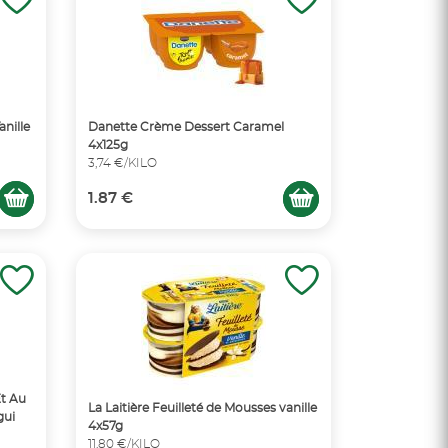
nille
Danette Crème Dessert Caramel
4x125g
3,74 €/KILO
1.87 €
Et Au
La Laitière Feuilleté de Mousses vanille
gui
4x57g
11,80 €/KILO