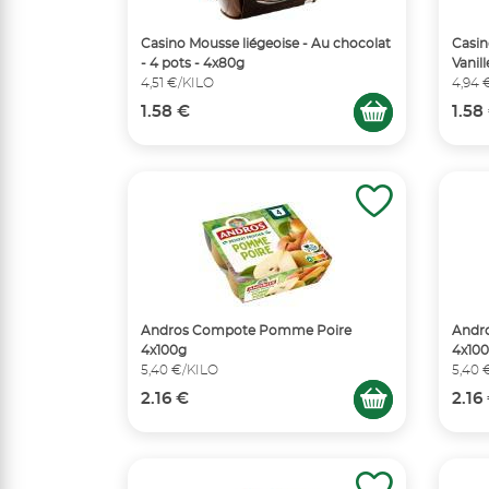
Casino Mousse liégeoise - Au chocolat
Casin
- 4 pots - 4x80g
Vanill
4,51 €/KILO
4,94 
1.58 €
1.58
Andros Compote Pomme Poire
Andr
4x100g
4x10
5,40 €/KILO
5,40 
2.16 €
2.16