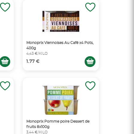
Monoprix Viennoises Au Café x4 Pots,
400g
4,43 €/KILO
1.77 €
Monoprix Pomme poire Dessert de
fruits 8x100g
3,44 €/KILO