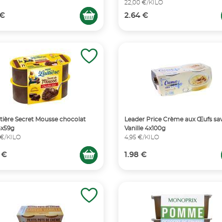
22,00 €/KILO
 €
2.64 €
itière Secret Mousse chocolat
Leader Price Crème aux Œufs sa
4x59g
Vanille 4x100g
 €/KILO
4,95 €/KILO
 €
1.98 €