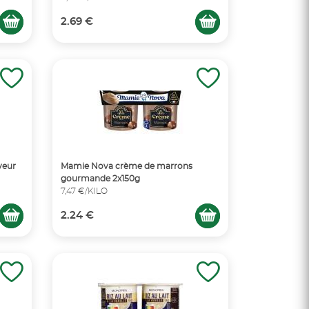
2.69 €
veur
Mamie Nova crème de marrons
gourmande 2x150g
7,47 €/KILO
2.24 €