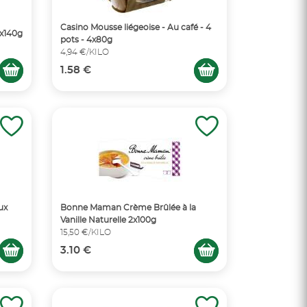
Casino Mousse liégeoise - Au café - 4
2x140g
pots - 4x80g
4,94 €/KILO
1.58 €
ux
Bonne Maman Crème Brûlée à la
Vanille Naturelle 2x100g
15,50 €/KILO
3.10 €