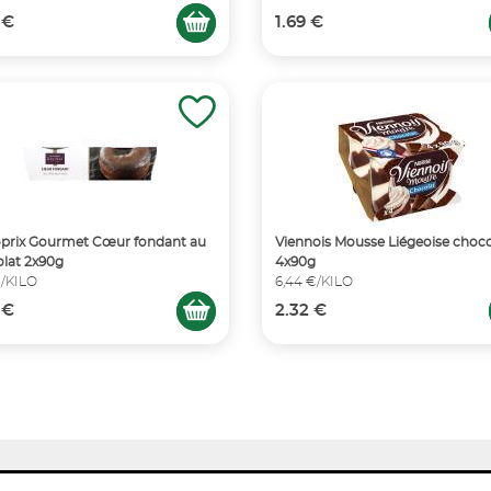
 €
1.69 €
prix Gourmet Cœur fondant au
Viennois Mousse Liégeoise choco
lat 2x90g
4x90g
€/KILO
6,44 €/KILO
 €
2.32 €