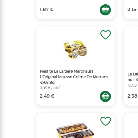
1.87 €
2.15
Nestlté La Laitière Maronsui's
La La
L'Original Mousse Crème De Marrons
noir 
4x68.8g
10,08
9,05 €/KILO
2.49 €
2.38