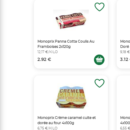
Monoprix Panna Cotta Coulis Au
Monop
Framboises 2x120g
Doré 
12,17 €/KILO
9,18 
2.92 €
3.12
Monoprix Crème caramel cuite et
Monop
dorée au four 4x100g
4x10
6,75 €/KILO
6,55 