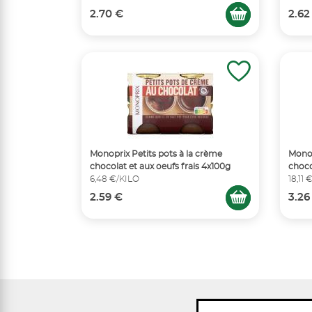
2.70 €
2.62
Monoprix Petits pots à la crème
Mono
chocolat et aux oeufs frais 4x100g
choco
6,48 €/KILO
18,11 
2.59 €
3.26