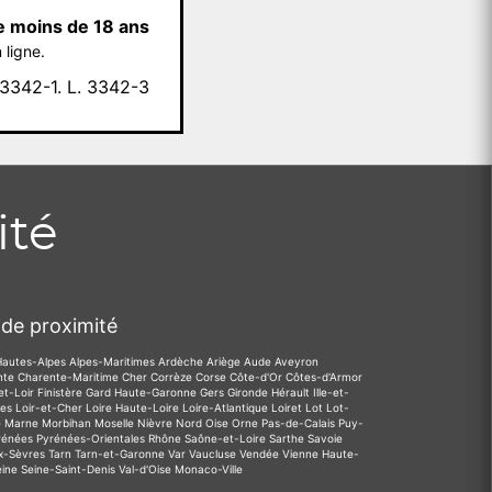
e moins de 18 ans
 ligne.
342-1. L. 3342-3
ité
de proximité
Hautes-Alpes
Alpes-Maritimes
Ardèche
Ariège
Aude
Aveyron
nte
Charente-Maritime
Cher
Corrèze
Corse
Côte-d'Or
Côtes-d'Armor
et-Loir
Finistère
Gard
Haute-Garonne
Gers
Gironde
Hérault
Ille-et-
des
Loir-et-Cher
Loire
Haute-Loire
Loire-Atlantique
Loiret
Lot
Lot-
e
Marne
Morbihan
Moselle
Nièvre
Nord
Oise
Orne
Pas-de-Calais
Puy-
rénées
Pyrénées-Orientales
Rhône
Saône-et-Loire
Sarthe
Savoie
x-Sèvres
Tarn
Tarn-et-Garonne
Var
Vaucluse
Vendée
Vienne
Haute-
eine
Seine-Saint-Denis
Val-d'Oise
Monaco-Ville