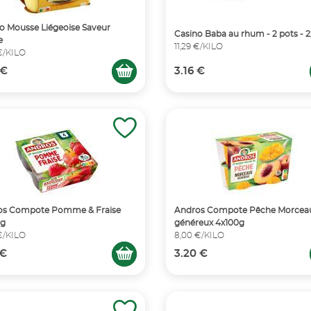
o Mousse Liégeoise Saveur
Casino Baba au rhum - 2 pots - 
e
11,29 €/KILO
€/KILO
 €
3.16 €
os Compote Pomme & Fraise
Andros Compote Pêche Morcea
0g
généreux 4x100g
€/KILO
8,00 €/KILO
 €
3.20 €