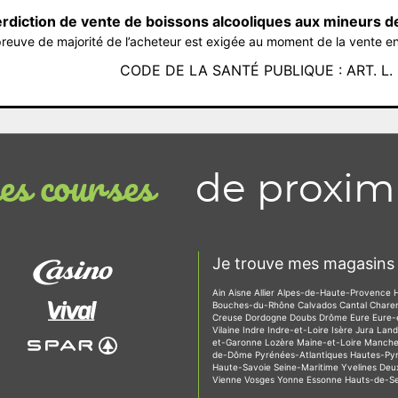
erdiction de vente de boissons alcooliques aux mineurs d
reuve de majorité de l’acheteur est exigée au moment de la vente en
CODE DE LA SANTÉ PUBLIQUE : ART. L. 3
de proxim
s courses
Je trouve mes magasins 
Ain
Aisne
Allier
Alpes-de-Haute-Provence
Bouches-du-Rhône
Calvados
Cantal
Chare
Creuse
Dordogne
Doubs
Drôme
Eure
Eure-
Vilaine
Indre
Indre-et-Loire
Isère
Jura
Lan
et-Garonne
Lozère
Maine-et-Loire
Manch
de-Dôme
Pyrénées-Atlantiques
Hautes-Py
Haute-Savoie
Seine-Maritime
Yvelines
Deu
Vienne
Vosges
Yonne
Essonne
Hauts-de-S