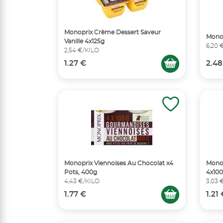
Monoprix Crème Dessert Saveur
Monop
Vanille 4x125g
6,20 
2,54 €/KILO
1.27 €
2.48
Monoprix Viennoises Au Chocolat x4
Monop
Pots, 400g
4x10
4,43 €/KILO
3,03 
1.77 €
1.21