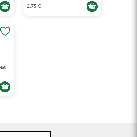
2.75 €
lat