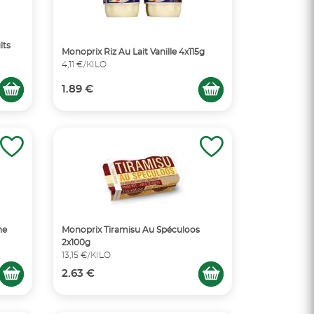
its
Monoprix Riz Au Lait Vanille 4x115g
4,11 €/KILO
1.89 €
ne
Monoprix Tiramisu Au Spéculoos
2x100g
13,15 €/KILO
2.63 €