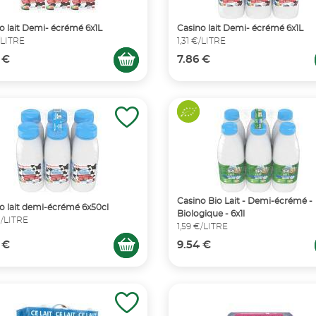
o lait Demi- écrémé 6x1L
Casino lait Demi- écrémé 6x1L
€/LITRE
1,31 €/LITRE
 €
7.86 €
Casino Bio Lait - Demi-écrémé -
o lait demi-écrémé 6x50cl
Biologique - 6x1l
€/LITRE
1,59 €/LITRE
 €
9.54 €