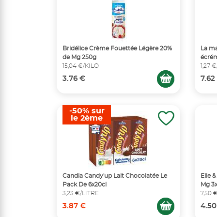
Bridélice Crème Fouettée Légère 20%
La ma
de Mg 250g
écrém
15,04 €/KILO
1,27 
3.76 €
7.62
-50% sur
le 2ème
Candia Candy'up Lait Chocolatée Le
Elle 
Pack De 6x20cl
Mg 3x
3,23 €/LITRE
7,50 
3.87 €
4.50