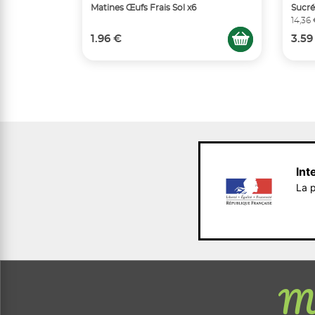
Matines Œufs Frais Sol x6
Sucré
14,36
1.96 €
3.59
Int
La p
Me