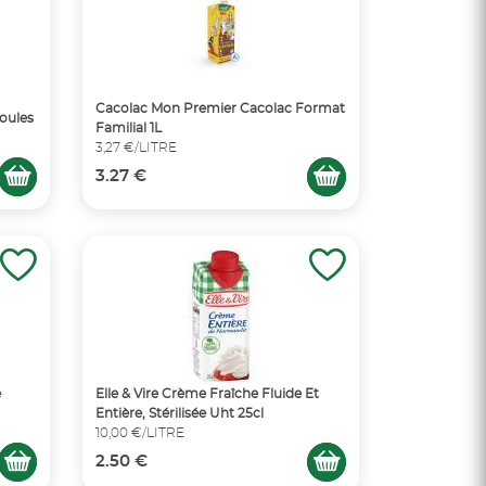
Cacolac Mon Premier Cacolac Format
Poules
Familial 1L
3,27 €/LITRE
3.27 €
e
Elle & Vire Crème Fraîche Fluide Et
Entière, Stérilisée Uht 25cl
10,00 €/LITRE
2.50 €