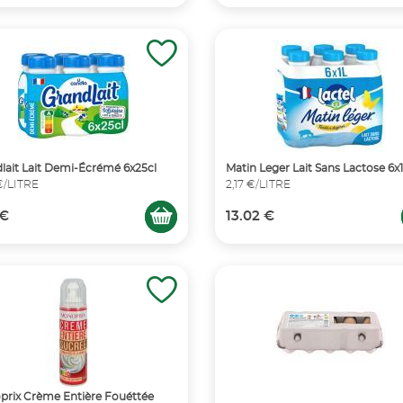
lait Lait Demi-Écrémé 6x25cl
Matin Leger Lait Sans Lactose 6x
€/LITRE
2,17 €/LITRE
 €
13.02 €
rix Crème Entière Fouéttée