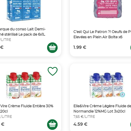
rque du conso Lait Demi-
C'est Qui Le Patron ?! Oeufs de 
é stérilisé Le pack de 6x1L
Elevées en Plein Air Boîte x6
€/LITRE
 €
1.99 €
& Vire Crème Fluide Entière 30%
Elle&Vire Crème Légère Fluide d
20cl
Normandie 12%MG Lot 3x20cl
€/LITRE
7,65 €/LITRE
 €
4.59 €