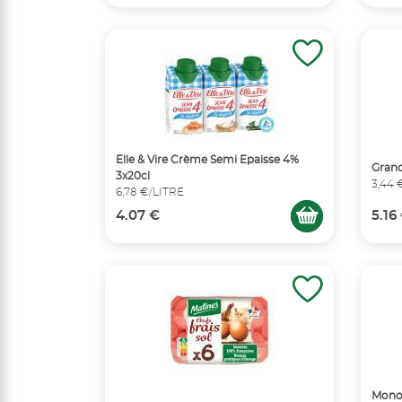
Elle & Vire Crème Semi Epaisse 4%
Grand
3x20cl
3,44 
6,78 €/LITRE
4.07 €
5.16
Monop