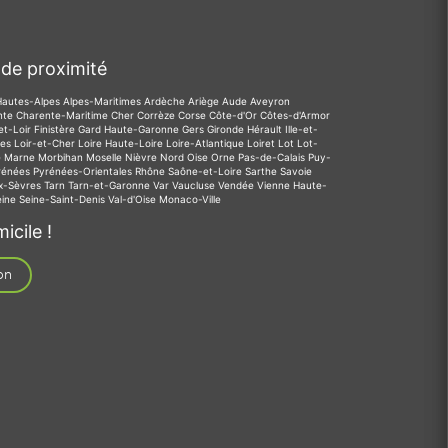
de proximité
Hautes-Alpes
Alpes-Maritimes
Ardèche
Ariège
Aude
Aveyron
nte
Charente-Maritime
Cher
Corrèze
Corse
Côte-d'Or
Côtes-d'Armor
et-Loir
Finistère
Gard
Haute-Garonne
Gers
Gironde
Hérault
Ille-et-
des
Loir-et-Cher
Loire
Haute-Loire
Loire-Atlantique
Loiret
Lot
Lot-
e
Marne
Morbihan
Moselle
Nièvre
Nord
Oise
Orne
Pas-de-Calais
Puy-
rénées
Pyrénées-Orientales
Rhône
Saône-et-Loire
Sarthe
Savoie
x-Sèvres
Tarn
Tarn-et-Garonne
Var
Vaucluse
Vendée
Vienne
Haute-
eine
Seine-Saint-Denis
Val-d'Oise
Monaco-Ville
icile !
on