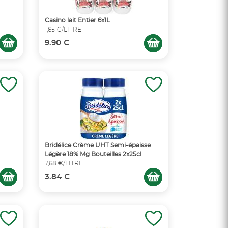
Casino lait Entier 6x1L
1,65 €/LITRE
9.90 €
Bridélice Crème UHT Semi-épaisse
Légère 18% Mg Bouteilles 2x25cl
7,68 €/LITRE
3.84 €