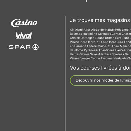
Je trouve mes magasins 
Ain
Aisne
Allier
Alpes-de-Haute-Provence
Bouches-du-Rhône
Calvados
Cantal
Chare
Creuse
Dordogne
Doubs
Drôme
Eure
Eure-
Vilaine
Indre
Indre-et-Loire
Isère
Jura
Lan
et-Garonne
Lozère
Maine-et-Loire
Manch
de-Dôme
Pyrénées-Atlantiques
Hautes-Py
Haute-Savoie
Seine-Maritime
Yvelines
Deu
Vienne
Vosges
Yonne
Essonne
Hauts-de-S
Vos courses livrées à dom
Découvrir nos modes de livrais