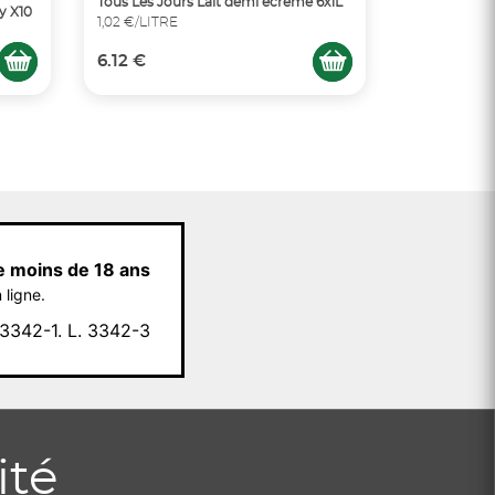
Tous Les Jours Lait demi écrémé 6x1L
y X10
1,02 €/LITRE
6.12 €
e moins de 18 ans
 ligne.
342-1. L. 3342-3
ité