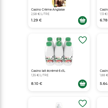
Casino Crème Anglaise
Casin
2,58 €/LITRE
1,13 
1.29 €
6.78
Casino lait écrémé 6 x1L
Casin
1,35 €/LITRE
1,88 
8.10 €
5.64