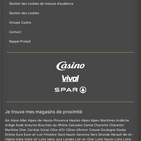
Gestion des cookies de mesure d'audience
Gestion des cookies
Groupe Casino
Contact
Rappel Produit
Je trouve mes magasins de proximité
Ain
Aisne
Allier
Alpes-de-Haute-Provence
Hautes-Alpes
Alpes-Maritimes
Ardèche
Ariège
Aude
Aveyron
Bouches-du-Rhône
Calvados
Cantal
Charente
Charente-
Maritime
Cher
Corrèze
Corse
Côte-d'Or
Côtes-d'Armor
Creuse
Dordogne
Doubs
Drôme
Eure
Eure-et-Loir
Finistère
Gard
Haute-Garonne
Gers
Gironde
Hérault
Ille-et-
Vilaine
Indre
Indre-et-Loire
Isère
Jura
Landes
Loir-et-Cher
Loire
Haute-Loire
Loire-