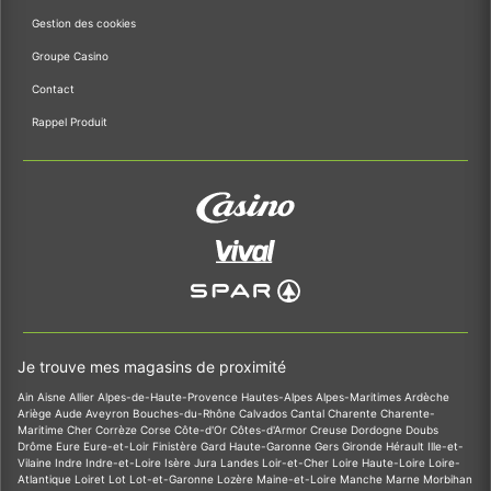
Gestion des cookies
Groupe Casino
Contact
Rappel Produit
Je trouve mes magasins de proximité
Ain
Aisne
Allier
Alpes-de-Haute-Provence
Hautes-Alpes
Alpes-Maritimes
Ardèche
Ariège
Aude
Aveyron
Bouches-du-Rhône
Calvados
Cantal
Charente
Charente-
Maritime
Cher
Corrèze
Corse
Côte-d'Or
Côtes-d'Armor
Creuse
Dordogne
Doubs
Drôme
Eure
Eure-et-Loir
Finistère
Gard
Haute-Garonne
Gers
Gironde
Hérault
Ille-et-
Vilaine
Indre
Indre-et-Loire
Isère
Jura
Landes
Loir-et-Cher
Loire
Haute-Loire
Loire-
Atlantique
Loiret
Lot
Lot-et-Garonne
Lozère
Maine-et-Loire
Manche
Marne
Morbihan