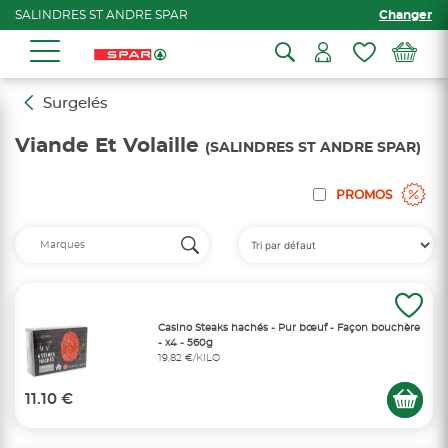
SALINDRES ST ANDRE SPAR
Changer
Surgelés
Viande Et Volaille
(SALINDRES ST ANDRE SPAR)
PROMOS
Casino Steaks hachés - Pur bœuf - Façon bouchère
- x4 - 560g
19,82 €/KILO
11.10 €