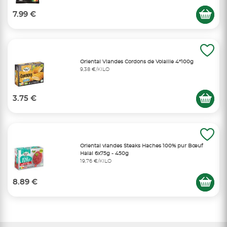
7.99 €
Oriental Viandes Cordons de Volaille 4*100g
9,38 €/KILO
3.75 €
Oriental viandes Steaks Haches 100% pur Bœuf
Halal 6x75g - 450g
19,76 €/KILO
8.89 €