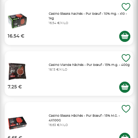
Casino Steaks hachés - Pur bœuf - 10% mg. - x10 -
1kg
16,54 €/KILO
16.54 €
Casino Viande hâchés - Pur bœuf - 15% m.g. - 400g
18,13 €/KILO
7.25 €
Casino Steaks Hâchés - Pur Bœuf - 15% M.G. -
4X100G
16,63 €/KILO