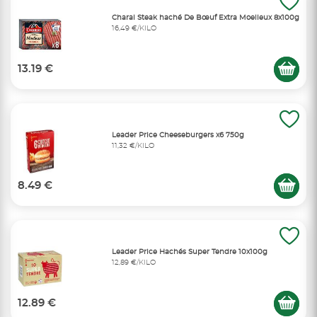
Charal Steak haché De Bœuf Extra Moelleux 8x100g
16,49 €/KILO
13.19 €
Leader Price Cheeseburgers x6 750g
11,32 €/KILO
8.49 €
Leader Price Hachés Super Tendre 10x100g
12,89 €/KILO
12.89 €