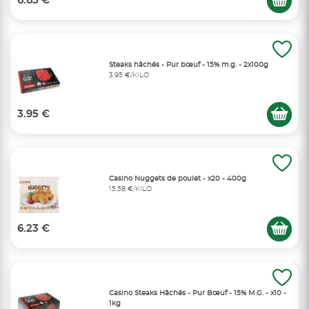
6.65 €
Steaks hâchés - Pur bœuf - 15% m.g. - 2x100g
3,95 €/KILO
3.95 €
Casino Nuggets de poulet - x20 - 400g
15,58 €/KILO
6.23 €
Casino Steaks Hâchés - Pur Bœuf - 15% M.G. - x10 -
1kg