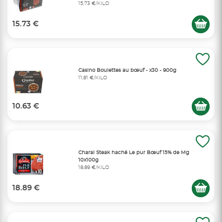
15,73 €/KILO
15.73 €
Casino Boulettes au bœuf - x30 - 900g
11,81 €/KILO
10.63 €
Charal Steak haché Le pur Bœuf 15% de Mg
10x100g
18,89 €/KILO
18.89 €