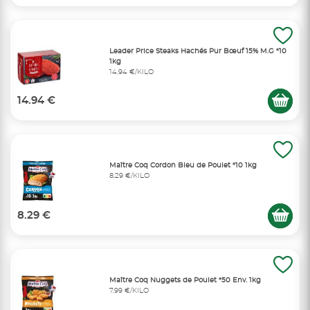
Leader Price Steaks Hachés Pur Bœuf 15% M.G *10
1kg
14,94 €/KILO
14.94 €
Maître Coq Cordon Bleu de Poulet *10 1kg
8,29 €/KILO
8.29 €
Maître Coq Nuggets de Poulet *50 Env. 1kg
7,99 €/KILO