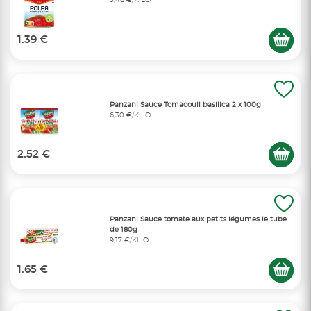
3,48 €/KILO
1.39 €
Panzani Sauce Tomacouli basilica 2 x 100g
6,30 €/KILO
2.52 €
Panzani Sauce tomate aux petits légumes le tube
de 180g
9,17 €/KILO
1.65 €