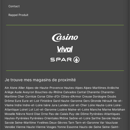
Contact
Rappel Produit
Je trouve mes magasins de proximité
Ain
Aisne
Allier
Alpes-de-Haute-Provence
Hautes-Alpes
Alpes-Maritimes
Ardèche
Ariège
Aude
Aveyron
Bouches-du-Rhône
Calvados
Cantal
Charente
Charente-
Maritime
Cher
Corrèze
Corse
Côte-d'Or
Côtes-d'Armor
Creuse
Dordogne
Doubs
Drôme
Eure
Eure-et-Loir
Finistère
Gard
Haute-Garonne
Gers
Gironde
Hérault
Ille-et-
Vilaine
Indre
Indre-et-Loire
Isère
Jura
Landes
Loir-et-Cher
Loire
Haute-Loire
Loire-
Atlantique
Loiret
Lot
Lot-et-Garonne
Lozère
Maine-et-Loire
Manche
Marne
Morbihan
Moselle
Nièvre
Nord
Oise
Orne
Pas-de-Calais
Puy-de-Dôme
Pyrénées-Atlantiques
Hautes-Pyrénées
Pyrénées-Orientales
Rhône
Saône-et-Loire
Sarthe
Savoie
Haute-
Savoie
Seine-Maritime
Yvelines
Deux-Sèvres
Tarn
Tarn-et-Garonne
Var
Vaucluse
Vendée
Vienne
Haute-Vienne
Vosges
Yonne
Essonne
Hauts-de-Seine
Seine-Saint-