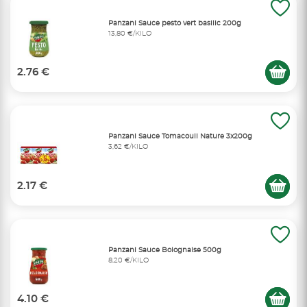
Panzani Sauce pesto vert basilic 200g
13,80 €/KILO
2.76 €
Panzani Sauce Tomacouli Nature 3x200g
3,62 €/KILO
2.17 €
Panzani Sauce Bolognaise 500g
8,20 €/KILO
4.10 €