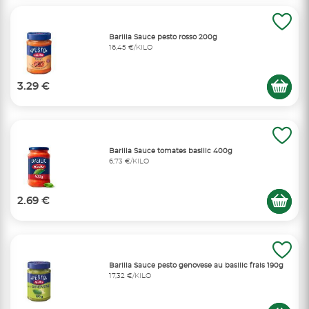
Barilla Sauce pesto rosso 200g
16,45 €/KILO
3.29 €
Barilla Sauce tomates basilic 400g
6,73 €/KILO
2.69 €
Barilla Sauce pesto genovese au basilic frais 190g
17,32 €/KILO