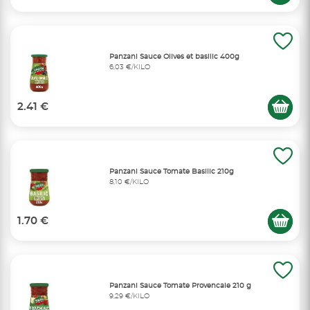
Panzani Sauce Olives et basilic 400g
6,03 €/KILO
2.41 €
Panzani Sauce Tomate Basilic 210g
8,10 €/KILO
1.70 €
Panzani Sauce Tomate Provencale 210 g
9,29 €/KILO