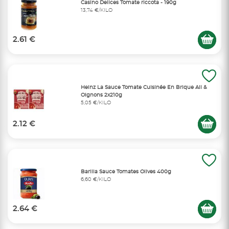
Casino Delices Tomate riccota - 190g
13,74 €/KILO
2.61 €
Heinz La Sauce Tomate Cuisinée En Brique Ail &
Oignons 2x210g
5,05 €/KILO
2.12 €
Barilla Sauce Tomates Olives 400g
6,60 €/KILO
2.64 €