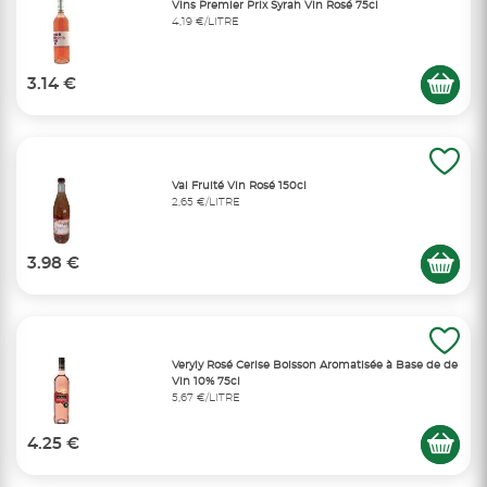
Vins Premier Prix Syrah Vin Rosé 75cl
4,19 €/LITRE
3.14 €
Val Fruité Vin Rosé 150cl
2,65 €/LITRE
3.98 €
Veryly Rosé Cerise Boisson Aromatisée à Base de de
Vin 10% 75cl
5,67 €/LITRE
4.25 €