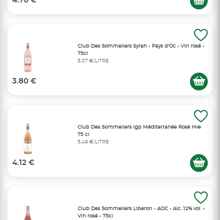
4.70 €
Club Des Sommeliers Syrah - Pays d'Oc - Vin rosé -
75cl
5,07 €/LITRE
3.80 €
Club Des Sommeliers Igp Méditerranée Rosé Hve
75 cl
5,49 €/LITRE
4.12 €
Club Des Sommeliers Liberon - AOC - Alc. 12% vol. -
Vin rosé - 75cl