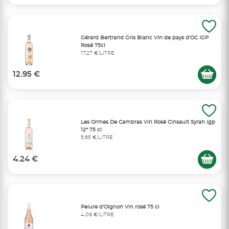
Gérard Bertrand Gris Blanc Vin de pays d'OC IGP
Rosé 75cl
17,27 €/LITRE
12.95 €
Les Ormes De Cambras Vin Rosé Cinsault Syrah Igp
12° 75 cl
5,65 €/LITRE
4.24 €
Pelure d'Oignon Vin rosé 75 cl
4,09 €/LITRE