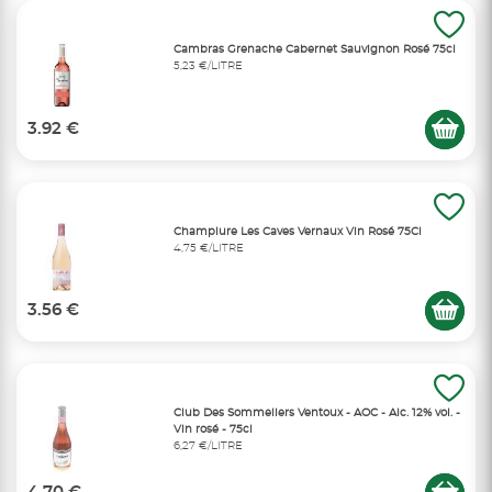
Cambras Grenache Cabernet Sauvignon Rosé 75cl
5,23 €/LITRE
3.92 €
Champlure Les Caves Vernaux Vin Rosé 75Cl
4,75 €/LITRE
3.56 €
Club Des Sommeliers Ventoux - AOC - Alc. 12% vol. -
Vin rosé - 75cl
6,27 €/LITRE