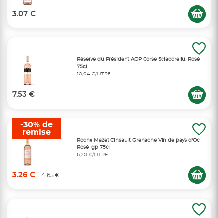
3.07 €
Réserve du Président AOP Corse Sciaccrellu, Rosé
75cl
10,04 €/LITRE
7.53 €
-30% de
remise
Roche Mazet Cinsault Grenache Vin de pays d'Oc
Rosé Igp 75cl
6,20 €/LITRE
3.26 €
4.65 €