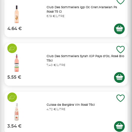
Club Des Sommeliers Igp Oc Gren.Marselan Ps
Rosé 75 Cl
6,19 €/LITRE
4.64 €
Club Des Sommeliers Syrah IGP Pays d'Oc, Rosé Bio
75cl
7,40 €/LITRE
5.55 €
Cuisse de Bergère Vin Rosé 75cl
4,72 €/LITRE
3.54 €