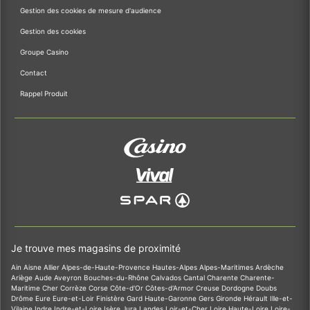
Gestion des cookies de mesure d'audience
Gestion des cookies
Groupe Casino
Contact
Rappel Produit
Je trouve mes magasins de proximité
Ain
Aisne
Allier
Alpes-de-Haute-Provence
Hautes-Alpes
Alpes-Maritimes
Ardèche
Ariège
Aude
Aveyron
Bouches-du-Rhône
Calvados
Cantal
Charente
Charente-
Maritime
Cher
Corrèze
Corse
Côte-d'Or
Côtes-d'Armor
Creuse
Dordogne
Doubs
Drôme
Eure
Eure-et-Loir
Finistère
Gard
Haute-Garonne
Gers
Gironde
Hérault
Ille-et-
Vilaine
Indre
Indre-et-Loire
Isère
Jura
Landes
Loir-et-Cher
Loire
Haute-Loire
Loire-