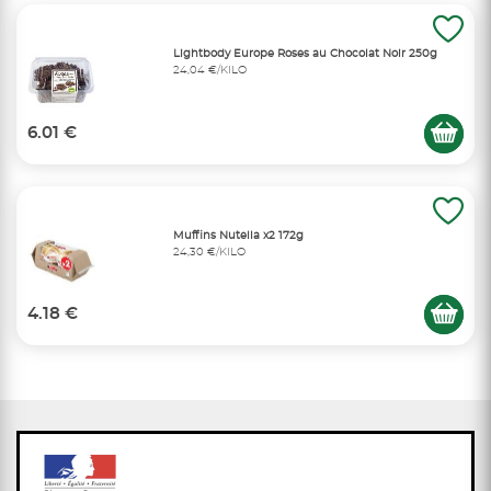
Lightbody Europe Roses au Chocolat Noir 250g
24,04 €/KILO
6.01 €
Muffins Nutella x2 172g
24,30 €/KILO
4.18 €