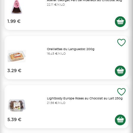
Atelier Georget Part de Moelleux au Chocolat 90g
22,11 €/KILO
1.99 €
Oreillettes du Languedoc 200g
16,45 €/KILO
3.29 €
Lightbody Europe Roses au Chocolat au Lait 250g
21,56 €/KILO
5.39 €