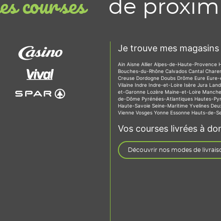
de proxim
s courses
Je trouve mes magasins 
Ain
Aisne
Allier
Alpes-de-Haute-Provence
Bouches-du-Rhône
Calvados
Cantal
Chare
Creuse
Dordogne
Doubs
Drôme
Eure
Eure-
Vilaine
Indre
Indre-et-Loire
Isère
Jura
Lan
et-Garonne
Lozère
Maine-et-Loire
Manch
de-Dôme
Pyrénées-Atlantiques
Hautes-Py
Haute-Savoie
Seine-Maritime
Yvelines
Deu
Vienne
Vosges
Yonne
Essonne
Hauts-de-S
Vos courses livrées à dom
Découvrir nos modes de livrais