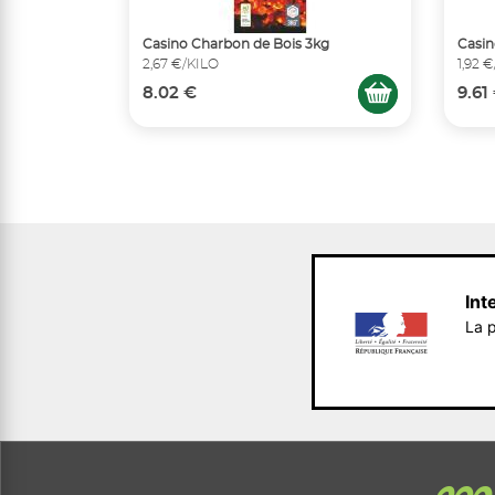
Casino Charbon de Bois 3kg
Casin
2,67 €/KILO
1,92 
8.02 €
9.61
Int
La p