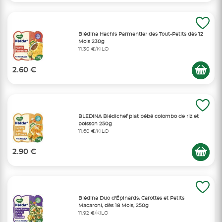
Blédina Hachis Parmentier des Tout-Petits dès 12
Mois 230g
11,30 €/KILO
2.60 €
BLEDINA Blédichef plat bébé colombo de riz et
poisson 250g
11,60 €/KILO
2.90 €
Blédina Duo d'Épinards, Carottes et Petits
Macaroni, dès 18 Mois, 250g
11,92 €/KILO