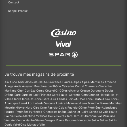
Contact
Rappel Produit
Je trouve mes magasins de proximité
Ain
Aisne
Allier
Alpes-de-Haute-Provence
Hautes-Alpes
Alpes-Maritimes
Ardèche
Ariège
Aude
Aveyron
Bouches-du-Rhône
Calvados
Cantal
Charente
Charente-
Maritime
Cher
Corrèze
Corse
Côte-d'Or
Côtes-d'Armor
Creuse
Dordogne
Doubs
Drôme
Eure
Eure-et-Loir
Finistère
Gard
Haute-Garonne
Gers
Gironde
Hérault
Ille-et-
Vilaine
Indre
Indre-et-Loire
Isère
Jura
Landes
Loir-et-Cher
Loire
Haute-Loire
Loire-
Atlantique
Loiret
Lot
Lot-et-Garonne
Lozère
Maine-et-Loire
Manche
Marne
Morbihan
Moselle
Nièvre
Nord
Oise
Orne
Pas-de-Calais
Puy-de-Dôme
Pyrénées-Atlantiques
Hautes-Pyrénées
Pyrénées-Orientales
Rhône
Saône-et-Loire
Sarthe
Savoie
Haute-
Savoie
Seine-Maritime
Yvelines
Deux-Sèvres
Tarn
Tarn-et-Garonne
Var
Vaucluse
Vendée
Vienne
Haute-Vienne
Vosges
Yonne
Essonne
Hauts-de-Seine
Seine-Saint-
Denis
Val-d'Oise
Monaco-Ville