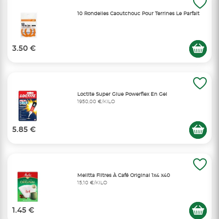
10 Rondelles Caoutchouc Pour Terrines Le Parfait
3.50 €
Loctite Super Glue Powerflex En Gel
1950,00 €/KILO
5.85 €
Melitta Filtres À Café Original 1x4 x40
15,10 €/KILO
1.45 €