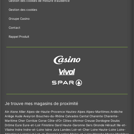
Gestion des cookies de mesure d'audience
Gestion des cookies
Groupe Casino
Contact
Rappel Produit
Je trouve mes magasins de proximité
Ain
Aisne
Allier
Alpes-de-Haute-Provence
Hautes-Alpes
Alpes-Maritimes
Ardèche
Ariège
Aude
Aveyron
Bouches-du-Rhône
Calvados
Cantal
Charente
Charente-
Maritime
Cher
Corrèze
Corse
Côte-d'Or
Côtes-d'Armor
Creuse
Dordogne
Doubs
Drôme
Eure
Eure-et-Loir
Finistère
Gard
Haute-Garonne
Gers
Gironde
Hérault
Ille-et-
Vilaine
Indre
Indre-et-Loire
Isère
Jura
Landes
Loir-et-Cher
Loire
Haute-Loire
Loire-