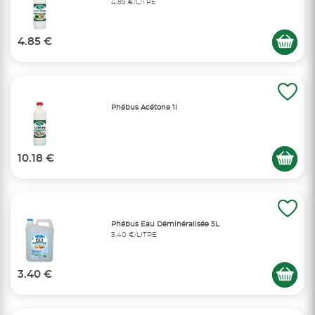
4,85 €/LITRE
4.85 €
Phébus Acétone 1l
10.18 €
Phébus Eau Déminéralisée 5L
3,40 €/LITRE
3.40 €