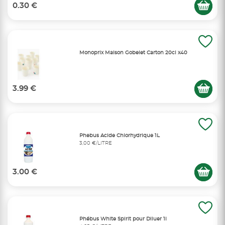
0.30 €
Monoprix Maison Gobelet Carton 20cl x40
3.99 €
Phebus Acide Chlorhydrique 1L
3,00 €/LITRE
3.00 €
Phébus White Spirit pour Diluer 1l