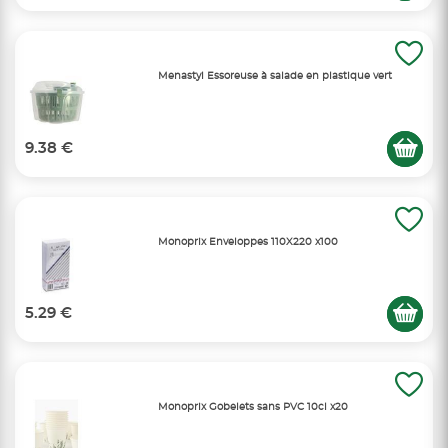
Menastyl Essoreuse à salade en plastique vert
9.38 €
Monoprix Enveloppes 110X220 x100
5.29 €
Monoprix Gobelets sans PVC 10cl x20