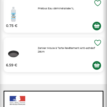
Phébus Eau déminéralisée 1L
0.75 €
Zenker Moule à Tarte Revêtement Anti-adhésif
28cm
6.59 €