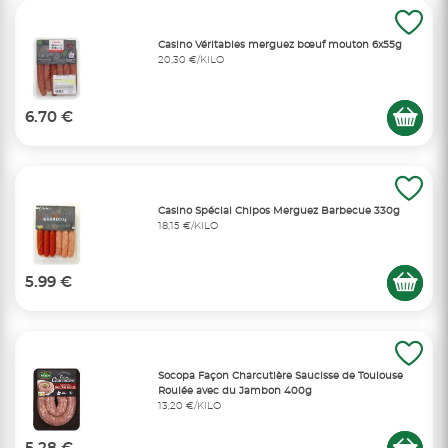
Casino Véritables merguez bœuf mouton 6x55g
20,30 €/KILO
6.70 €
Casino Spécial Chipos Merguez Barbecue 330g
18,15 €/KILO
5.99 €
Socopa Façon Charcutière Saucisse de Toulouse
Roulée avec du Jambon 400g
13,20 €/KILO