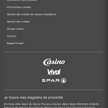
Informations cookies
Gestion des cookies de mesure d'audience
Gestion des cookies
Groupe Casino
Contact
Rappel Produit
Je trouve mes magasins de proximité
Ain
Aisne
Allier
Alpes-de-Haute-Provence
Hautes-Alpes
Alpes-Maritimes
Ardèche
Ariège
Aude
Aveyron
Bouches-du-Rhône
Calvados
Cantal
Charente
Charente-