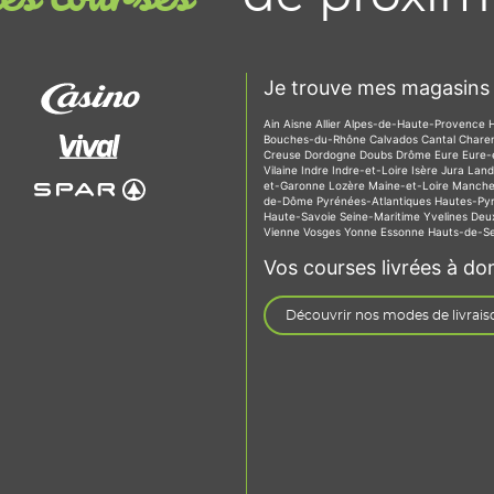
Je trouve mes magasins 
Ain
Aisne
Allier
Alpes-de-Haute-Provence
Bouches-du-Rhône
Calvados
Cantal
Chare
Creuse
Dordogne
Doubs
Drôme
Eure
Eure-
Vilaine
Indre
Indre-et-Loire
Isère
Jura
Lan
et-Garonne
Lozère
Maine-et-Loire
Manch
de-Dôme
Pyrénées-Atlantiques
Hautes-Py
Haute-Savoie
Seine-Maritime
Yvelines
Deu
Vienne
Vosges
Yonne
Essonne
Hauts-de-S
Vos courses livrées à dom
Découvrir nos modes de livrais