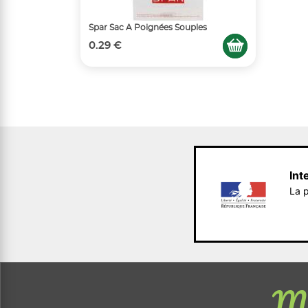
Spar Sac A Poignées Souples
0.29 €
Int
La p
Me