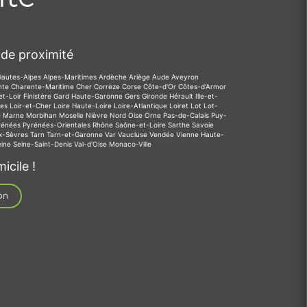
de proximité
Hautes-Alpes
Alpes-Maritimes
Ardèche
Ariège
Aude
Aveyron
nte
Charente-Maritime
Cher
Corrèze
Corse
Côte-d'Or
Côtes-d'Armor
et-Loir
Finistère
Gard
Haute-Garonne
Gers
Gironde
Hérault
Ille-et-
des
Loir-et-Cher
Loire
Haute-Loire
Loire-Atlantique
Loiret
Lot
Lot-
e
Marne
Morbihan
Moselle
Nièvre
Nord
Oise
Orne
Pas-de-Calais
Puy-
rénées
Pyrénées-Orientales
Rhône
Saône-et-Loire
Sarthe
Savoie
x-Sèvres
Tarn
Tarn-et-Garonne
Var
Vaucluse
Vendée
Vienne
Haute-
eine
Seine-Saint-Denis
Val-d'Oise
Monaco-Ville
icile !
on