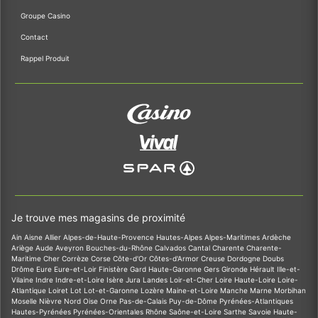
Groupe Casino
Contact
Rappel Produit
Je trouve mes magasins de proximité
Ain
Aisne
Allier
Alpes-de-Haute-Provence
Hautes-Alpes
Alpes-Maritimes
Ardèche
Ariège
Aude
Aveyron
Bouches-du-Rhône
Calvados
Cantal
Charente
Charente-
Maritime
Cher
Corrèze
Corse
Côte-d'Or
Côtes-d'Armor
Creuse
Dordogne
Doubs
Drôme
Eure
Eure-et-Loir
Finistère
Gard
Haute-Garonne
Gers
Gironde
Hérault
Ille-et-
Vilaine
Indre
Indre-et-Loire
Isère
Jura
Landes
Loir-et-Cher
Loire
Haute-Loire
Loire-
Atlantique
Loiret
Lot
Lot-et-Garonne
Lozère
Maine-et-Loire
Manche
Marne
Morbihan
Moselle
Nièvre
Nord
Oise
Orne
Pas-de-Calais
Puy-de-Dôme
Pyrénées-Atlantiques
Hautes-Pyrénées
Pyrénées-Orientales
Rhône
Saône-et-Loire
Sarthe
Savoie
Haute-