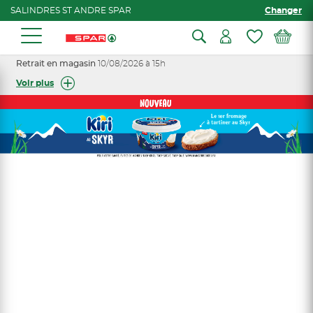
SALINDRES ST ANDRE SPAR
Changer
Retrait en magasin
10/08/2026 à 15h
Voir plus