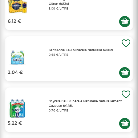
Citron 6x33cl
3,09 €/LITRE
6.12 €
Sant'Anna Eau Minérale Naturelle 6x50cl
0,68 €/LITRE
2.04 €
St yorre Eau Minérale Naturelle Naturellement
Gazeuse 6x1,15L
0,76 €/LITRE
5.22 €