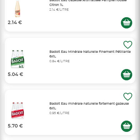
Badoit Eau Gazeuse Aromatisée Pamplemousse
Citron 1L
2,14 €/LITRE
2.14 €
Badoit Eau Minérale Naturelle Finement Pétillante
6x1L
0,84 €/LITRE
5.04 €
Badoit Eau minérale naturelle fortement gazeuse
6x1L
0,95 €/LITRE
5.70 €