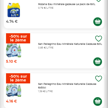
Rozana Eau minérale gazeuse Le pack de 6x1L
0,79 €/LITRE
4.74 €
-50% sur
le 2ème
San Pellegrino Eau Minérale Naturelle Gazeuse 6x1L
0,85 €/LITRE
5.10 €
-50% sur
le 2ème
San Pellegrino Eau Minérale Naturelle Gazeuse
6x50cl
1,39 €/LITRE
4.16 €