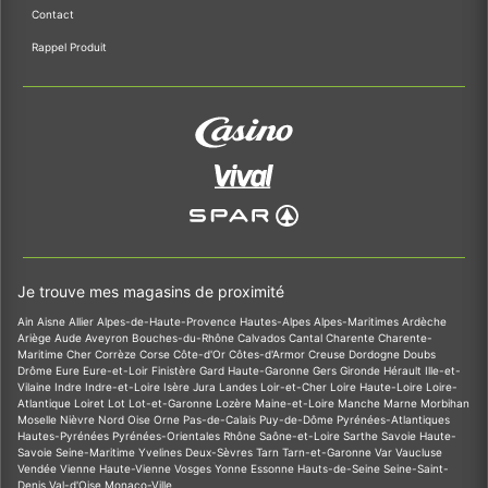
Contact
Rappel Produit
Je trouve mes magasins de proximité
Ain
Aisne
Allier
Alpes-de-Haute-Provence
Hautes-Alpes
Alpes-Maritimes
Ardèche
Ariège
Aude
Aveyron
Bouches-du-Rhône
Calvados
Cantal
Charente
Charente-
Maritime
Cher
Corrèze
Corse
Côte-d'Or
Côtes-d'Armor
Creuse
Dordogne
Doubs
Drôme
Eure
Eure-et-Loir
Finistère
Gard
Haute-Garonne
Gers
Gironde
Hérault
Ille-et-
Vilaine
Indre
Indre-et-Loire
Isère
Jura
Landes
Loir-et-Cher
Loire
Haute-Loire
Loire-
Atlantique
Loiret
Lot
Lot-et-Garonne
Lozère
Maine-et-Loire
Manche
Marne
Morbihan
Moselle
Nièvre
Nord
Oise
Orne
Pas-de-Calais
Puy-de-Dôme
Pyrénées-Atlantiques
Hautes-Pyrénées
Pyrénées-Orientales
Rhône
Saône-et-Loire
Sarthe
Savoie
Haute-
Savoie
Seine-Maritime
Yvelines
Deux-Sèvres
Tarn
Tarn-et-Garonne
Var
Vaucluse
Vendée
Vienne
Haute-Vienne
Vosges
Yonne
Essonne
Hauts-de-Seine
Seine-Saint-
Denis
Val-d'Oise
Monaco-Ville