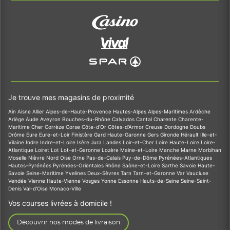
Je trouve mes magasins de proximité
Ain
Aisne
Allier
Alpes-de-Haute-Provence
Hautes-Alpes
Alpes-Maritimes
Ardèche
Ariège
Aude
Aveyron
Bouches-du-Rhône
Calvados
Cantal
Charente
Charente-
Maritime
Cher
Corrèze
Corse
Côte-d'Or
Côtes-d'Armor
Creuse
Dordogne
Doubs
Drôme
Eure
Eure-et-Loir
Finistère
Gard
Haute-Garonne
Gers
Gironde
Hérault
Ille-et-
Vilaine
Indre
Indre-et-Loire
Isère
Jura
Landes
Loir-et-Cher
Loire
Haute-Loire
Loire-
Atlantique
Loiret
Lot
Lot-et-Garonne
Lozère
Maine-et-Loire
Manche
Marne
Morbihan
Moselle
Nièvre
Nord
Oise
Orne
Pas-de-Calais
Puy-de-Dôme
Pyrénées-Atlantiques
Hautes-Pyrénées
Pyrénées-Orientales
Rhône
Saône-et-Loire
Sarthe
Savoie
Haute-
Savoie
Seine-Maritime
Yvelines
Deux-Sèvres
Tarn
Tarn-et-Garonne
Var
Vaucluse
Vendée
Vienne
Haute-Vienne
Vosges
Yonne
Essonne
Hauts-de-Seine
Seine-Saint-
Denis
Val-d'Oise
Monaco-Ville
Vos courses livrées à domicile !
Découvrir nos modes de livraison