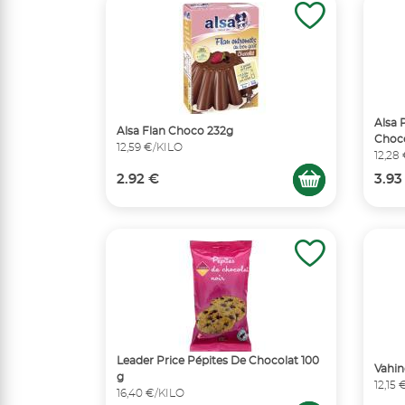
Alsa 
Alsa Flan Choco 232g
Choco
12,59 €/KILO
12,28
2.92 €
3.93
Leader Price Pépites De Chocolat 100
Vahin
g
12,15
16,40 €/KILO