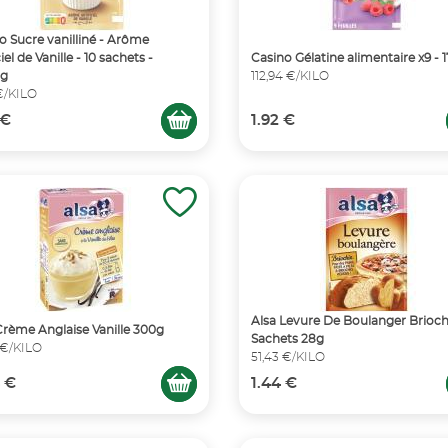
o Sucre vanilliné - Arôme
ciel de Vanille - 10 sachets -
Casino Gélatine alimentaire x9 - 
5g
112,94 €/KILO
 €/KILO
 €
1.92 €
Alsa Levure De Boulanger Brioch
Crème Anglaise Vanille 300g
Sachets 28g
 €/KILO
51,43 €/KILO
 €
1.44 €