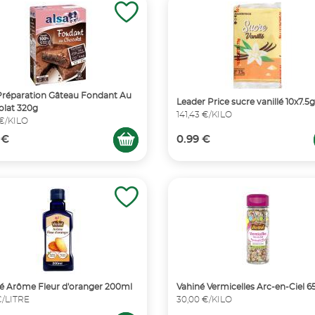
Préparation Gâteau Fondant Au
Leader Price sucre vanillé 10x7.5g
lat 320g
141,43 €/KILO
 €/KILO
 €
0.99 €
é Arôme Fleur d'oranger 200ml
Vahiné Vermicelles Arc-en-Ciel 6
 €/LITRE
30,00 €/KILO