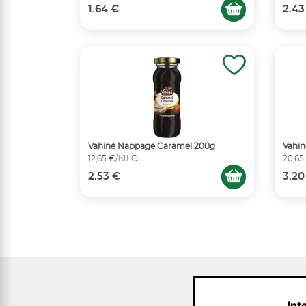
1.64 €
2.43
Vahiné Nappage Caramel 200g
Vahin
12,65 €/KILO
20,65
2.53 €
3.20
Int