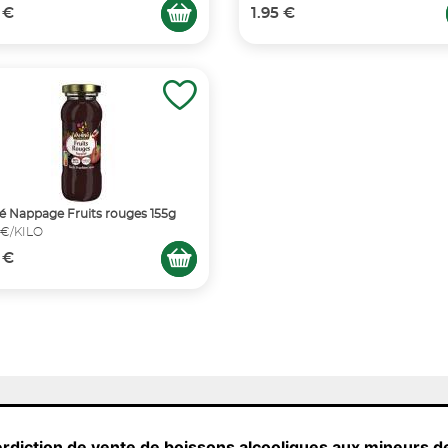
 €
1.95 €
é Nappage Fruits rouges 155g
 €/KILO
 €
erdiction de vente de boissons alcooliques aux mineurs d