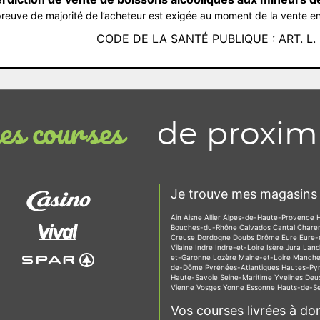
reuve de majorité de l’acheteur est exigée au moment de la vente en
CODE DE LA SANTÉ PUBLIQUE : ART. L. 3
de proxim
s courses
Je trouve mes magasins 
Ain
Aisne
Allier
Alpes-de-Haute-Provence
Bouches-du-Rhône
Calvados
Cantal
Chare
Creuse
Dordogne
Doubs
Drôme
Eure
Eure-
Vilaine
Indre
Indre-et-Loire
Isère
Jura
Lan
et-Garonne
Lozère
Maine-et-Loire
Manch
de-Dôme
Pyrénées-Atlantiques
Hautes-Py
Haute-Savoie
Seine-Maritime
Yvelines
Deu
Vienne
Vosges
Yonne
Essonne
Hauts-de-S
Vos courses livrées à dom