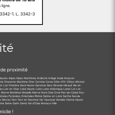
 ligne.
342-1. L. 3342-3
ité
de proximité
Hautes-Alpes
Alpes-Maritimes
Ardèche
Ariège
Aude
Aveyron
nte
Charente-Maritime
Cher
Corrèze
Corse
Côte-d'Or
Côtes-d'Armor
et-Loir
Finistère
Gard
Haute-Garonne
Gers
Gironde
Hérault
Ille-et-
des
Loir-et-Cher
Loire
Haute-Loire
Loire-Atlantique
Loiret
Lot
Lot-
e
Marne
Morbihan
Moselle
Nièvre
Nord
Oise
Orne
Pas-de-Calais
Puy-
rénées
Pyrénées-Orientales
Rhône
Saône-et-Loire
Sarthe
Savoie
x-Sèvres
Tarn
Tarn-et-Garonne
Var
Vaucluse
Vendée
Vienne
Haute-
eine
Seine-Saint-Denis
Val-d'Oise
Monaco-Ville
icile !