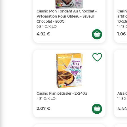
Casino Mon Fondant Au Chocolat -
Casin
Préparation Pour Gâteau - Saveur
artifi
Chocolat - 500G
10x7,
9,84 €/KILO
14,13
4.92 €
1.06
Casino Flan pâtissier - 2x240g
Alsa 
4,31 €/KILO
14,80
2.07 €
4.44