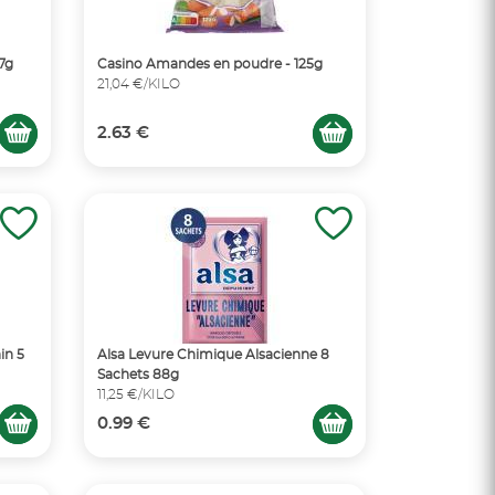
17g
Casino Amandes en poudre - 125g
21,04 €/KILO
2.63 €
in 5
Alsa Levure Chimique Alsacienne 8
Sachets 88g
11,25 €/KILO
0.99 €