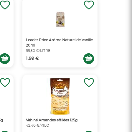
Leader Price Arôme Naturel de Vanille
20ml
99,50 €/LITRE
1.99 €
5g
Vahiné Amandes effilées 125g
42,40 €/KILO